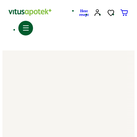
Hent
resept