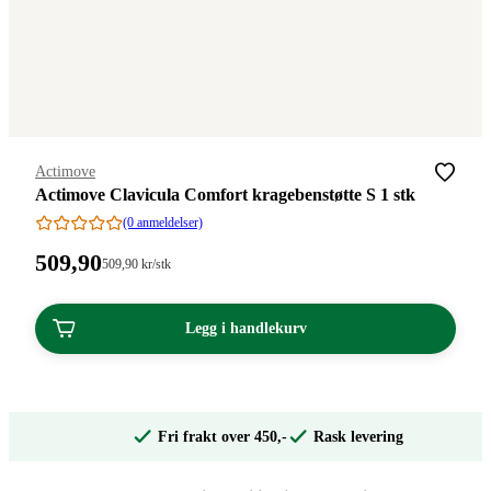
Merke
:
Actimove
Actimove Clavicula Comfort kragebenstøtte S 1 stk
(0 anmeldelser)
Pris:
509
,90
Stykkpris:
509
,90
kr
/stk
509,90/stk
509,90
kroner.
kroner.
Legg i handlekurv
Fri frakt over 450,-
Rask levering