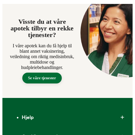
Visste du at våre
apotek tilbyr en rekke
tjenester?
I våre apotek kan du få hjelp til
blant annet vaksinering,
veiledning om riktig medisinbruk,
multidose og
hudpleiebehandlinger.
Se våre tjenester
Bunntekst
Hjelp