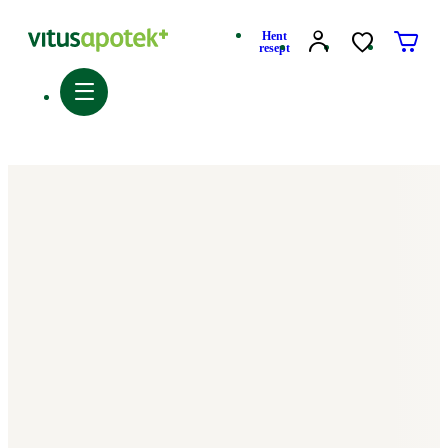
Hent
resept