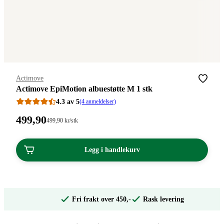
Merke
:
Actimove
Actimove EpiMotion albuestøtte M 1 stk
4.3 av 5
(4 anmeldelser)
Pris:
499
,90
Stykkpris:
499
,90
kr
/stk
499,90/stk
499,90
kroner.
kroner.
Legg i handlekurv
Fri frakt over 450,-
Rask levering