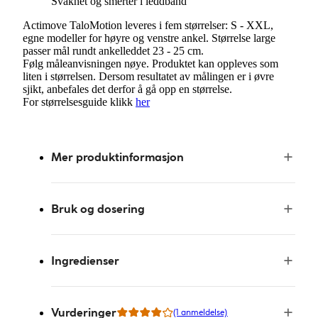
Svakhet og smerter i leddbånd
Actimove TaloMotion leveres i fem størrelser: S - XXL,
egne modeller for høyre og venstre ankel. Størrelse large
passer mål rundt ankelleddet 23 - 25 cm.
Følg måleanvisningen nøye. Produktet kan oppleves som
liten i størrelsen. Dersom resultatet av målingen er i øvre
sjikt, anbefales det derfor å gå opp en størrelse.
For størrelsesguide klikk
her
Mer produktinformasjon
Bruk og dosering
Ingredienser
Vurderinger
(1 anmeldelse)