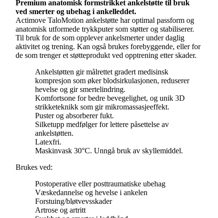
Premium anatomisk formstrikket ankelstøtte til bruk
ved smerter og ubehag i ankelleddet.
Actimove TaloMotion ankelstøtte har optimal passform og
anatomisk utformede trykkputer som støtter og stabiliserer.
Til bruk for de som opplever ankelsmerter under daglig
aktivitet og trening. Kan også brukes forebyggende, eller for
de som trenger et støtteprodukt ved opptrening etter skader.
Ankelstøtten gir målrettet gradert medisinsk
kompresjon som øker blodsirkulasjonen, reduserer
hevelse og gir smertelindring.
Komfortsone for bedre bevegelighet, og unik 3D
strikketeknikk som gir mikromassasjeeffekt.
Puster og absorberer fukt.
Silketupp medfølger for lettere påsettelse av
ankelstøtten.
Latexfri.
Maskinvask 30°C. Unngå bruk av skyllemiddel.
Brukes ved:
Postoperative eller posttraumatiske ubehag
Væskedannelse og hevelse i ankelen
Forstuing/bløtvevsskader
Artrose og artritt