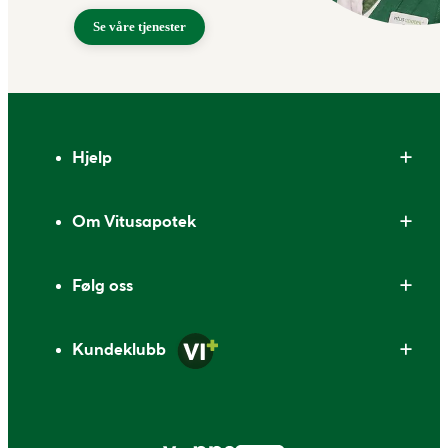
Se våre tjenester
Bunntekst
Hjelp
Om Vitusapotek
Følg oss
Kundeklubb