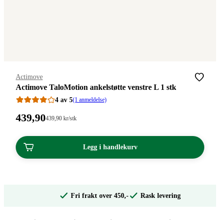
Merke
:
Actimove
Actimove TaloMotion ankelstøtte venstre L 1 stk
4 av 5
(1 anmeldelse)
Pris:
439
,90
Stykkpris:
439
,90
kr
/stk
439,90/stk
439,90
kroner.
kroner.
Legg i handlekurv
Fri frakt over 450,-
Rask levering