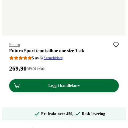
Merke
:
Futuro
Futuro Sport tennisalbue one size 1 stk
5 av 5
(2 anmeldelser)
Pris:
269
,90
Stykkpris:
269
,90
kr
/stk
269,90/stk
269,90
kroner.
kroner.
Legg i handlekurv
Fri frakt over 450,-
Rask levering