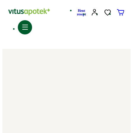
Hent
resept