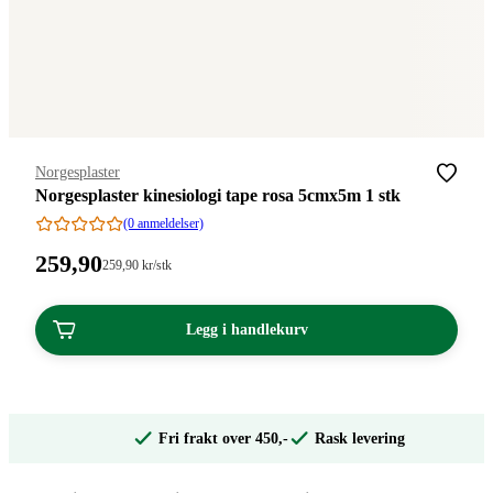
Merke
:
Norgesplaster
Norgesplaster kinesiologi tape rosa 5cmx5m 1 stk
(0 anmeldelser)
Pris:
259
,90
Stykkpris:
259
,90
kr
/stk
259,90/stk
259,90
kroner.
kroner.
Legg i handlekurv
Fri frakt over 450,-
Rask levering