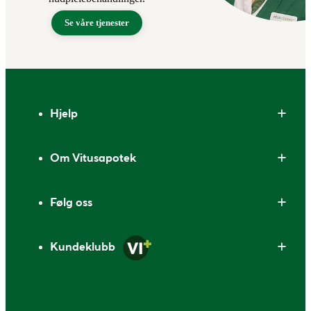
Se våre tjenester
Bunntekst
Hjelp
Om Vitusapotek
Følg oss
Kundeklubb