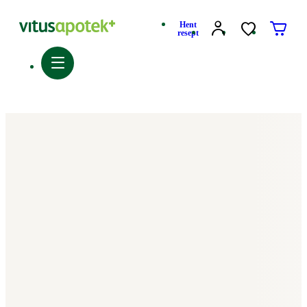
Hent
resept