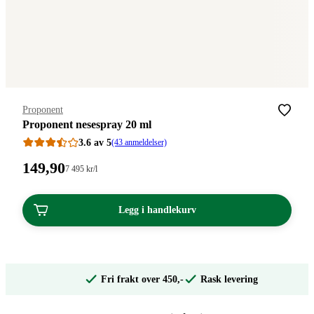
Merke
:
Proponent
Proponent nesespray 20 ml
3.6 av 5
(43 anmeldelser)
Pris:
149
,90
Stykkpris:
7 495
kr
/l
7
149,90
495,00/l
kroner.
kroner.
Legg i handlekurv
Fri frakt over 450,-
Rask levering