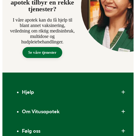
apotek tilbyr en rekke
tjenester?
I våre apotek kan du få hjelp til
blant annet vaksinering,
veiledning om riktig medisinbruk,
multidose og
hudpleiebehandlinger.
Se våre tjenester
Bunntekst
Hjelp
Om Vitusapotek
Følg oss