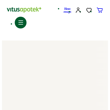
Hent
resept