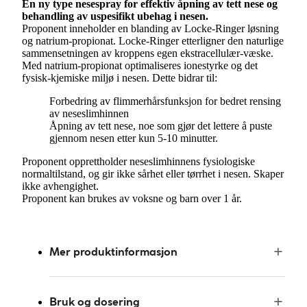
En ny type nesespray for effektiv åpning av tett nese og
behandling av uspesifikt ubehag i nesen.
Proponent inneholder en blanding av Locke-Ringer løsning
og natrium-propionat. Locke-Ringer etterligner den naturlige
sammensetningen av kroppens egen ekstracellulær-væske.
Med natrium-propionat optimaliseres ionestyrke og det
fysisk-kjemiske miljø i nesen. Dette bidrar til:
Forbedring av flimmerhårsfunksjon for bedret rensing
av neseslimhinnen
Åpning av tett nese, noe som gjør det lettere å puste
gjennom nesen etter kun 5-10 minutter.
Proponent opprettholder neseslimhinnens fysiologiske
normaltilstand, og gir ikke sårhet eller tørrhet i nesen. Skaper
ikke avhengighet.
Proponent kan brukes av voksne og barn over 1 år.
Mer produktinformasjon
Bruk og dosering