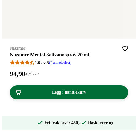
Merke
:
Nazamer
Nazamer Mentol Saltvannspray 20 ml
4.6 av 5
(7 anmeldelser)
Pris:
94
,90
Stykkpris:
4 745
kr
/l
4
94,90
745,00/l
kroner.
kroner.
Legg i handlekurv
Fri frakt over 450,-
Rask levering