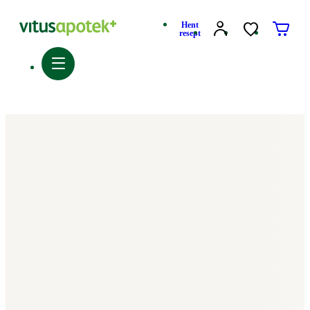
Hent
resept