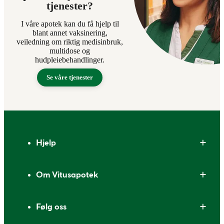
tjenester?
I våre apotek kan du få hjelp til
blant annet vaksinering,
veiledning om riktig medisinbruk,
multidose og
hudpleiebehandlinger.
Se våre tjenester
Bunntekst
Hjelp
Om Vitusapotek
Følg oss