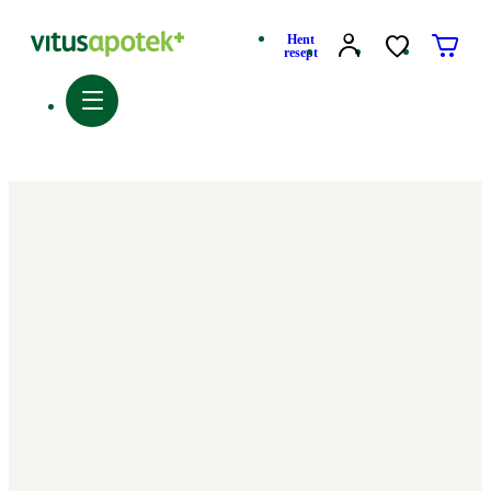
Hent
resept