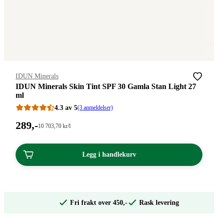
Merke
:
IDUN Minerals
IDUN Minerals Skin Tint SPF 30 Gamla Stan Light 27
ml
4.3 av 5
(3 anmeldelser)
Pris:
289
,-
Stykkpris:
10 703
,70
kr
/l
10
289,00
703,70/l
kroner.
kroner.
Legg i handlekurv
Fri frakt over 450,-
Rask levering