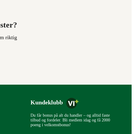
ester?
m riktig
Kundeklubb
Du får bonus på alt du handler – og alltid faste
tilbud og fordeler. Bli medlem idag og få 2000
poeng i velkomstbonus!