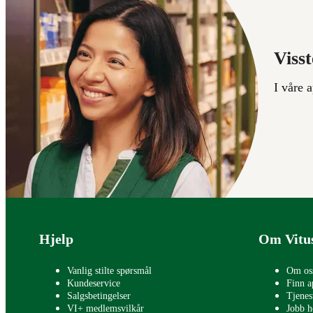
Visst
I våre 
Bunntekst
Hjelp
Om Vitu
Vanlig stilte spørsmål
Om os
Kundeservice
Finn a
Salgsbetingelser
Tjenes
VI+ medlemsvilkår
Jobb h