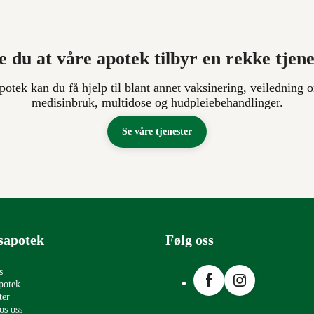
e du at våre apotek tilbyr en rekke tjen
apotek kan du få hjelp til blant annet vaksinering, veiledning o
medisinbruk, multidose og hudpleiebehandlinger.
Se våre tjenester
sapotek
Følg oss
Facebook
Instagram
s
potek
ter
os oss