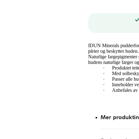
IDUN Minerals pudderfound
pleier og beskytter huden.
Naturlige fargepigmenter
hudens naturlige farger og
·
Produktet tet
·
Med solbesky
·
Passer alle hu
·
Inneholder ve
·
Anbefales av 
Mer produkti