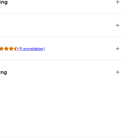
ing
(9 anmeldelser)
ing