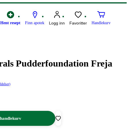
Hent resept
Finn apotek
Logg inn
Favoritter
Handlekurv
als Pudderfoundation Freja
ldelser)
 handlekurv