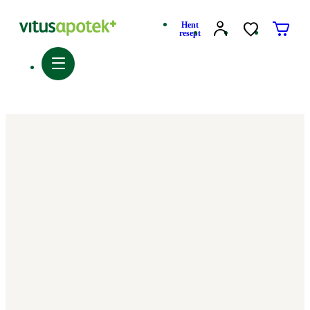
Hent
resept