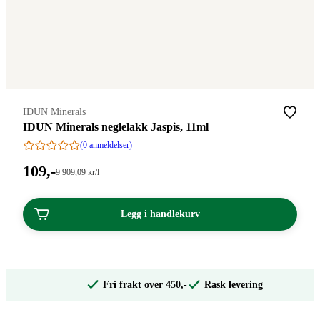
Merke
:
IDUN Minerals
IDUN Minerals neglelakk Jaspis, 11ml
(0 anmeldelser)
Pris:
109
,-
Stykkpris:
9 909
,09
kr
/l
9
109,00
909,09/l
kroner.
kroner.
Legg i handlekurv
Fri frakt over 450,-
Rask levering