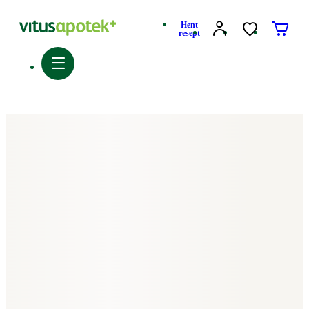
Hent
resept