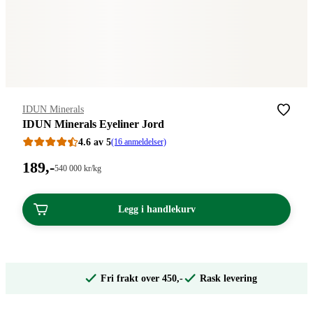
Merke
:
IDUN Minerals
IDUN Minerals Eyeliner Jord
4.6 av 5
(16 anmeldelser)
Pris:
189
,-
Stykkpris:
540 000
kr
/kg
540
189,00
000,00/kg
kroner.
kroner.
Legg i handlekurv
Fri frakt over 450,-
Rask levering