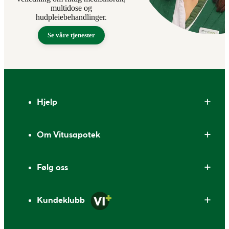
multidose og
hudpleiebehandlinger.
Se våre tjenester
Bunntekst
Hjelp
Om Vitusapotek
Følg oss
Kundeklubb