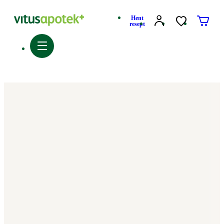
Hent
resept