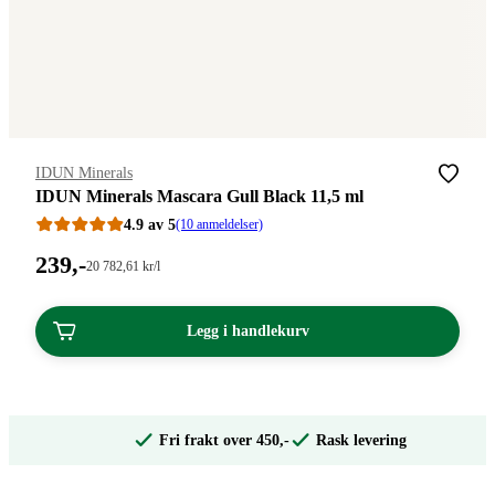
Merke
:
IDUN Minerals
IDUN Minerals Mascara Gull Black 11,5 ml
4.9 av 5
(10 anmeldelser)
Pris:
239
,-
Stykkpris:
20 782
,61
kr
/l
20
239,00
782,61/l
kroner.
kroner.
Legg i handlekurv
Fri frakt over 450,-
Rask levering