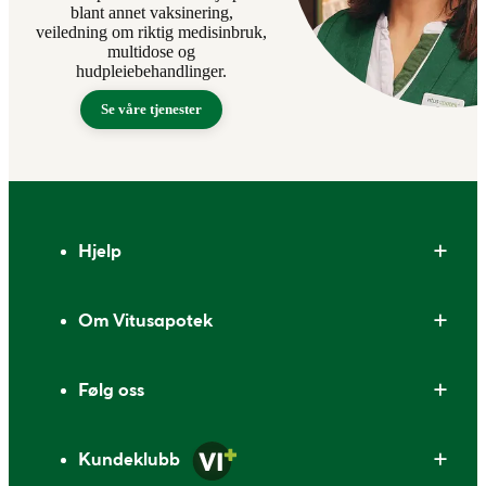
blant annet vaksinering,
veiledning om riktig medisinbruk,
multidose og
hudpleiebehandlinger.
Se våre tjenester
Bunntekst
Hjelp
Om Vitusapotek
Følg oss
Kundeklubb