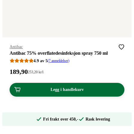
Merke
:
Antibac
Antibac 75% overflatedesinfeksjon spray 750 ml
4.9 av 5
(7 anmeldelser)
Pris:
189
,90
Stykkpris:
253
,20
kr
/l
253,20/l
189,90
kroner.
kroner.
Legg i handlekurv
Fri frakt over 450,-
Rask levering