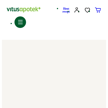
Hent
resept