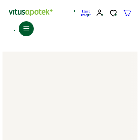
Hent
resept