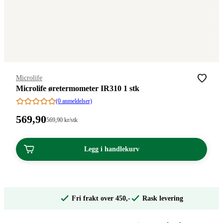
Merke
:
Microlife
Microlife øretermometer IR310 1 stk
(0 anmeldelser)
Pris:
569
,90
Stykkpris:
569
,90
kr
/stk
569,90/stk
569,90
kroner.
kroner.
Legg i handlekurv
Fri frakt over 450,-
Rask levering