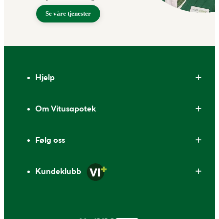
Se våre tjenester
Bunntekst
Hjelp
Om Vitusapotek
Følg oss
Kundeklubb