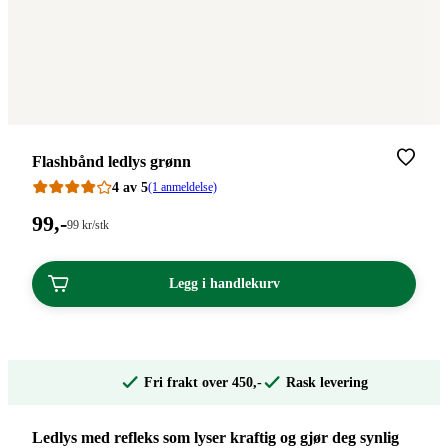
Merke
:
Flashbånd ledlys grønn
4 av 5
(1 anmeldelse)
Pris:
99
,-
Stykkpris:
99
kr
/stk
99,00/stk
99,00
kroner.
kroner.
Legg i handlekurv
Fri frakt over 450,-
Rask levering
Ledlys med refleks som lyser kraftig og gjør deg synlig