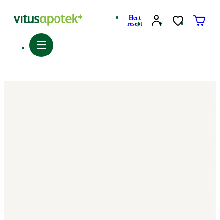
Hent
resept