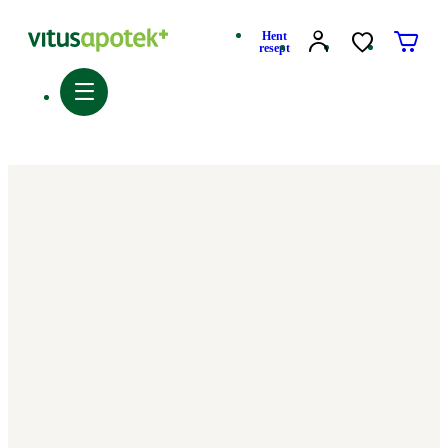
Hent
resept