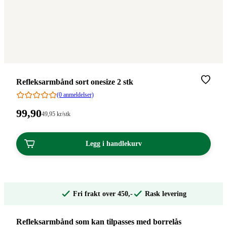
Merke
:
Refleksarmbånd sort onesize 2 stk
(0 anmeldelser)
Pris:
99
,90
Stykkpris:
49
,95
kr
/stk
49,95/stk
99,90
kroner.
kroner.
Legg i handlekurv
Fri frakt over 450,-
Rask levering
Refleksarmbånd som kan tilpasses med borrelås