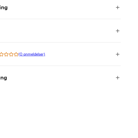
ing
(0 anmeldelser)
ing