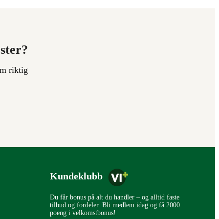
ester?
m riktig
Kundeklubb
Du får bonus på alt du handler – og alltid faste
tilbud og fordeler. Bli medlem idag og få 2000
poeng i velkomstbonus!