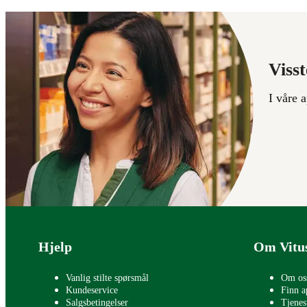
Visst
I våre 
Bunntekst
Hjelp
Om Vitu
Vanlig stilte spørsmål
Om os
Kundeservice
Finn a
Salgsbetingelser
Tjenes