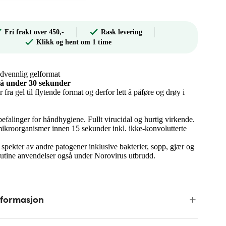
Fri frakt over 450,-
Rask levering
Klikk og hent om 1 time
udvennlig gelformat
på under 30 sekunder
 fra gel til flytende format og derfor lett å påføre og drøy i
efalinger for håndhygiene. Fullt virucidal og hurtig virkende.
ikroorganismer innen 15 sekunder inkl. ikke-konvolutterte
 spekter av andre patogener inklusive bakterier, sopp, gjær og
 rutine anvendelser også under Norovirus utbrudd.
nformasjon