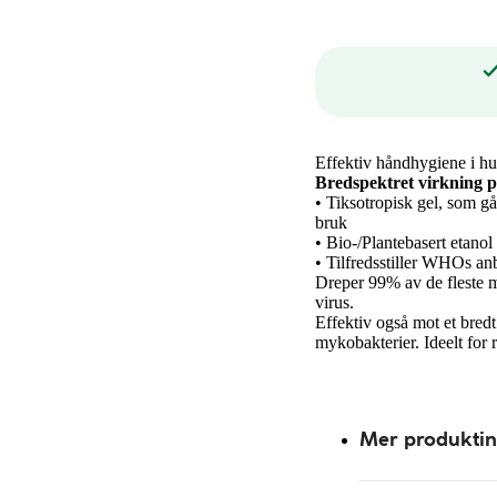
Effektiv håndhygiene i h
Bredspektret virkning 
• Tiksotropisk gel, som går
bruk
• Bio-/Plantebasert etanol
• Tilfredsstiller WHOs anb
Dreper 99% av de fleste m
virus.
Effektiv også mot et bredt
mykobakterier. Ideelt for
Mer produkti