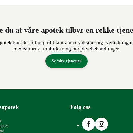
e du at våre apotek tilbyr en rekke tjen
apotek kan du få hjelp til blant annet vaksinering, veiledning o
medisinbruk, multidose og hudpleiebehandlinger.
Se våre tjenester
sapotek
Følg oss
Facebook
Instagram
s
potek
ter