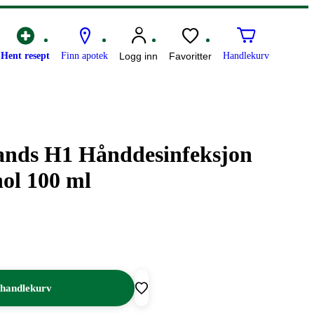
Hent resept
Finn apotek
Logg inn
Favoritter
Handlekurv
Hands H1 Hånddesinfeksjon
ol 100 ml
 handlekurv