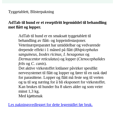
Tyggetablett, Blisterpakning
AdTab til hund er et reseptfritt legemiddel til behandling
mot flått og lopper.
AdTab til hund er en smaksatt tyggetablett til
behandling av flått- og loppeinfestasjoner.
Veterinærpreparatet har umiddelbar og vedvarende
drepende effekt i 1 måned på flått (
Rhipicephalus
sanguineus
,
Ixodes ricinus, I. hexagonus
og
Dermacentor reticulatus
) og lopper (
Ctenocephalides
felis
og
C. canis
).
Det aktive virkestoffet lotilaner påvirker spesifikt
nervesystemet til flått og lopper og fører til en rask død
for parasittene. Lopper og flått må feste seg til verten
og ta til seg næring for å bli eksponert for virkestoffet.
Kan brukes til hunder fra 8 ukers alder og som veier
minst 1,3 kg.
Med kjøttsmak
Les pakningsvedlegget for dette legemidlet før bruk.