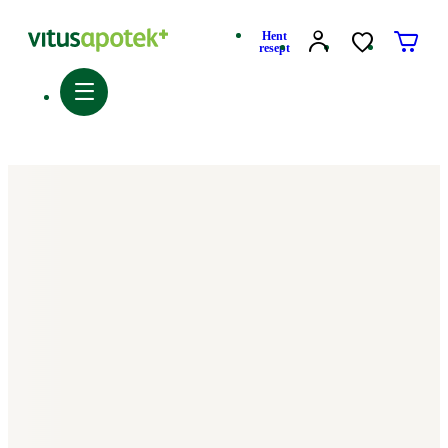
Hent
resept