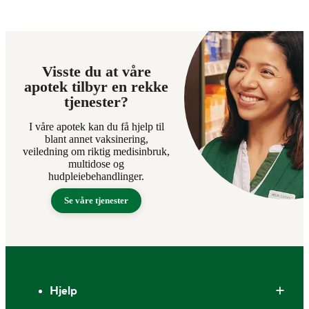
Visste du at våre
apotek tilbyr en rekke
tjenester?
I våre apotek kan du få hjelp til
blant annet vaksinering,
veiledning om riktig medisinbruk,
multidose og
hudpleiebehandlinger.
Se våre tjenester
Bunntekst
Hjelp