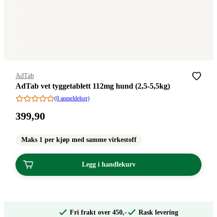
Merke
:
AdTab
AdTab vet tyggetablett 112mg hund (2,5-5,5kg)
(0 anmeldelser)
Pris:
399
,90
399,90
kroner.
Maks 1 per kjøp med samme virkestoff
Legg i handlekurv
Fri frakt over 450,-
Rask levering