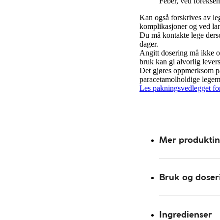
Feber, ved foreksemp
Kan også forskrives av le
komplikasjoner og ved la
Du må kontakte lege dersom
dager.
Angitt dosering må ikke o
bruk kan gi alvorlig lever
Det gjøres oppmerksom på 
paracetamolholdige legemi
Les pakningsvedlegget for
Mer produkti
Bruk og doser
Ingredienser