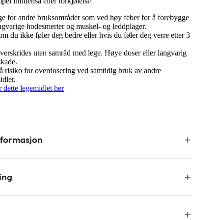
el influensa eller forkjølelse
ge for andre bruksområder som ved høy feber for å forebygge
ngvarige hodesmerter og muskel- og leddplager.
 du ikke føler deg bedre eller hvis du føler deg verre etter 3
verskrides uten samråd med lege. Høye doser eller langvarig
skade.
risiko for overdosering ved samtidig bruk av andre
dler.
 dette legemidlet her
nformasjon
ing