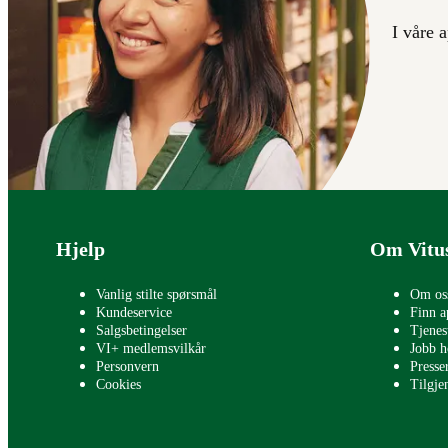
I våre 
Bunntekst
Hjelp
Om Vitu
Vanlig stilte spørsmål
Om os
Kundeservice
Finn a
Salgsbetingelser
Tjenes
VI+ medlemsvilkår
Jobb h
Personvern
Press
Cookies
Tilgje