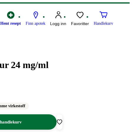
Hent resept
Finn apotek
Logg inn
Favoritter
Handlekurv
tur 24 mg/ml
mme virkestoff
 handlekurv