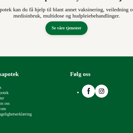
apotek kan du få hjelp til blant annet vaksinering, veiledning o
medisinbruk, multidose og hudpleiebehandlinger.
Se våre tjenester
sapotek
Følg oss
Facebook
Instagram
s
potek
ter
os oss
erom
ngelighetserklæring