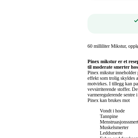
60 milliliter Mikstur, opp
Pinex mikstur er et rese
til moderate smerter ho
Pinex mikstur inneholder 
effekt som trolig skyldes 
motvirkes. I tillegg kan p
vevsirriterende stoffer. D
varmeregulerende sentre i
Pinex kan brukes mot
Vondt i hode
Tannpine
Menstruasjonssmert
Muskelsmerter
Leddsmerte