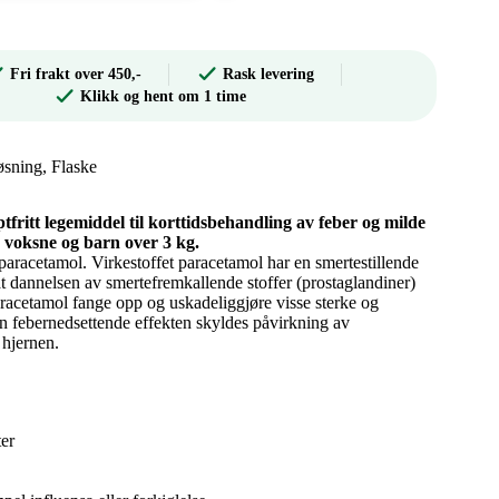
Fri frakt over 450,-
Rask levering
Klikk og hent om 1 time
løsning, Flaske
ptfritt legemiddel til korttidsbehandling av feber og milde
s voksne og barn over 3 kg.
paracetamol. Virkestoffet paracetamol har en smertestillende
at dannelsen av smertefremkallende stoffer (prostaglandiner)
aracetamol fange opp og uskadeliggjøre visse sterke og
en febernedsettende effekten skyldes påvirkning av
 hjernen.
er