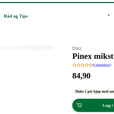
Råd og Tips
Merke
:
Pinex
Pinex miks
(0 anmeldelser)
Pris:
84
,90
84,90
kroner.
Maks 1 per kjøp med sa
Legg i