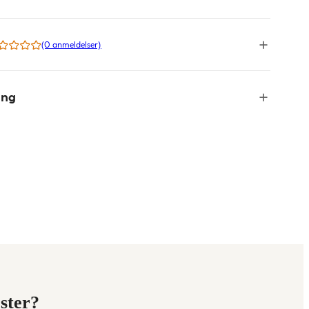
(0 anmeldelser)
ing
ester?