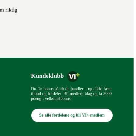
m riktig
Kundeklubb
Du får bonus på alt du handler – og alltid faste
tilbud og fordeler. Bli medlem idag og få 2000
poeng i velkomstbonus!
Se alle fordelene og bli VI+ medlem