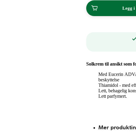
195,00
Legg i
kroner.
Solkrem til ansikt som 
Med Eucerin AD
beskyttelse​
Thiamidol ​- med ef
Lett, behagelig konsi
Lett parfymert.
Mer produkti