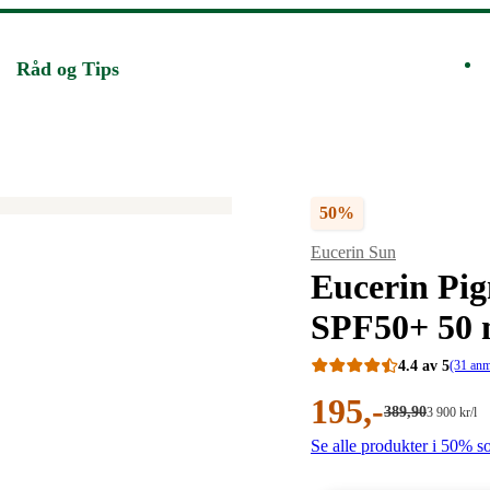
Råd og Tips
50%
Merke
:
Eucerin Sun
Eucerin Pig
SPF50+​ 50 
4.4 av 5
(31 anm
Nåværende
195
,-
Førpris:
389
,90
Stykkpris:
3 900
kr
/l
389,90
3
pris:
Se alle produkter i 50% so
kroner.
900,00/l
kroner.