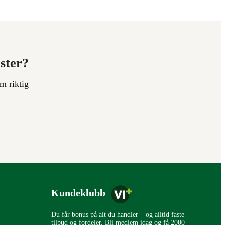
ester?
m riktig
Kundeklubb
Du får bonus på alt du handler – og alltid faste
tilbud og fordeler. Bli medlem idag og få 2000