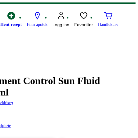
Hent resept
Finn apotek
Logg inn
Favoritter
Handlekurv
ment Control Sun Fluid
ml
eldelser)
lpleie