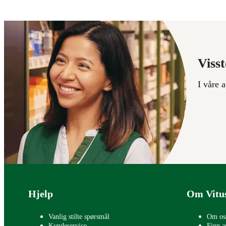
Visst
I våre 
Bunntekst
Hjelp
Om Vitu
Vanlig stilte spørsmål
Om os
Kundeservice
Finn a