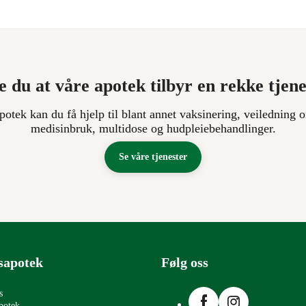
e du at våre apotek tilbyr en rekke tjen
apotek kan du få hjelp til blant annet vaksinering, veiledning o
medisinbruk, multidose og hudpleiebehandlinger.
Se våre tjenester
sapotek
Følg oss
Facebook
Instagram
s
potek