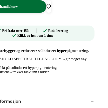
 handlekurv
Fri frakt over 450,-
Rask levering
Klikk og hent om 1 time
forebygger og reduserer solindusert hyperpigmentering.
VANCED SPECTRAL TECHNOLOGY ​ - gir meget høy
fekt på solindusert hyperpigmentering ​
stens​ - trekker raskt inn i huden​
nformasjon