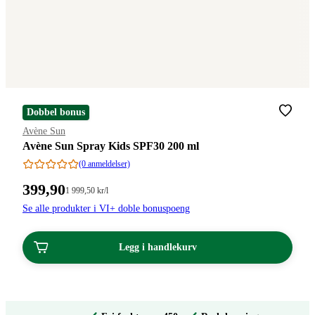
Dobbel bonus
Merke
:
Avène Sun
Avène Sun Spray Kids SPF30 200 ml
(0 anmeldelser)
Pris:
399
,90
Stykkpris:
1 999
,50
kr
/l
1
399,90
Se alle produkter i VI+ doble bonuspoeng
999,50/l
kroner.
kroner.
Legg i handlekurv