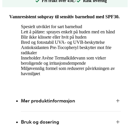
Fri frakt over 450,-
Rask levering
Vannresistent solspray til sensitiv barnehud med SPF30.
Spesielt utviklet for sart barnehud
Lett å påføre: sprayes enkelt på huden med en hånd
Blir ikke klissete eller hvit på huden
Bred og fotostabil UVA- og UVB-beskyttelse
Antioksidanten Pre-Tocopheryl beskytter mot frie
radikaler
Inneholder Avène Termalkildevann som virker
beroligende og irritasjonsdempende
Miljøvennlig formel som reduserer påvirkningen av
havmiljøet
Mer produktinformasjon
Bruk og dosering