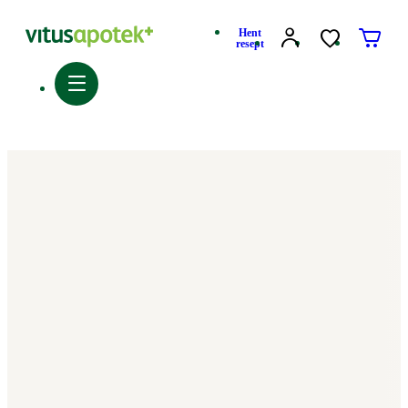
Hent
resept