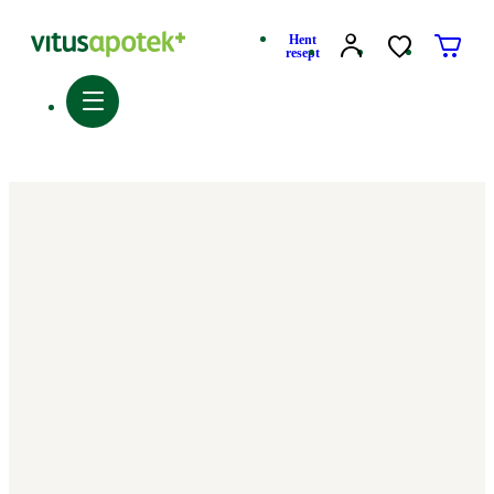
Hent
resept