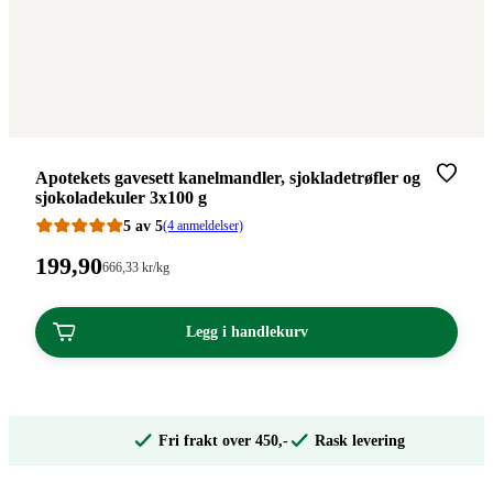
Merke
:
Apotekets gavesett kanelmandler, sjokladetrøfler og
sjokoladekuler 3x100 g
5 av 5
(4 anmeldelser)
Pris:
199
,90
Stykkpris:
666
,33
kr
/kg
666,33/kg
199,90
kroner.
kroner.
Legg i handlekurv
Fri frakt over 450,-
Rask levering