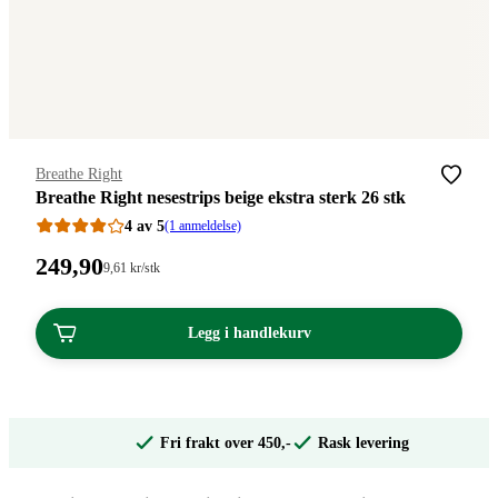
Merke
:
Breathe Right
Breathe Right nesestrips beige ekstra sterk 26 stk
4 av 5
(1 anmeldelse)
Pris:
249
,90
Stykkpris:
9
,61
kr
/stk
9,61/stk
249,90
kroner.
kroner.
Legg i handlekurv
Fri frakt over 450,-
Rask levering