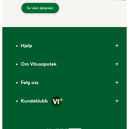
Se våre tjenester
Bunntekst
Hjelp
Om Vitusapotek
Følg oss
Kundeklubb