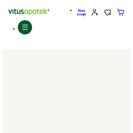
Hent
resept