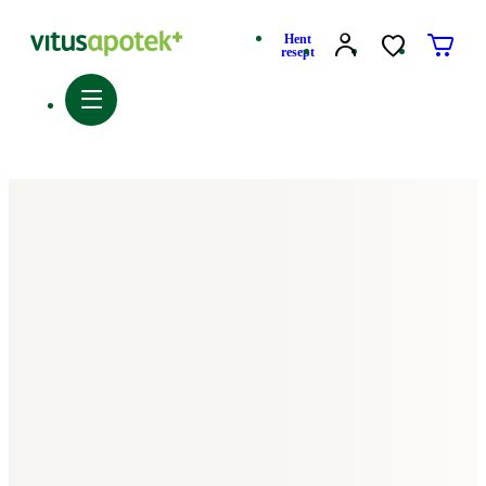
Hent
resept