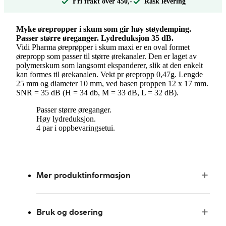
Fri frakt over 450,-
Rask levering
Myke ørepropper i skum som gir høy støydemping.
Passer større øreganger. Lydreduksjon 35 dB.
Vidi Pharma øreprøpper i skum maxi er en oval formet
ørepropp som passer til større ørekanaler. Den er laget av
polymerskum som langsomt ekspanderer, slik at den enkelt
kan formes til ørekanalen. Vekt pr ørepropp 0,47g. Lengde
25 mm og diameter 10 mm, ved basen proppen 12 x 17 mm.
SNR = 35 dB (H = 34 db, M = 33 dB, L = 32 dB).
Passer større øreganger.
Høy lydreduksjon.
4 par i oppbevaringsetui.
Mer produktinformasjon
Bruk og dosering