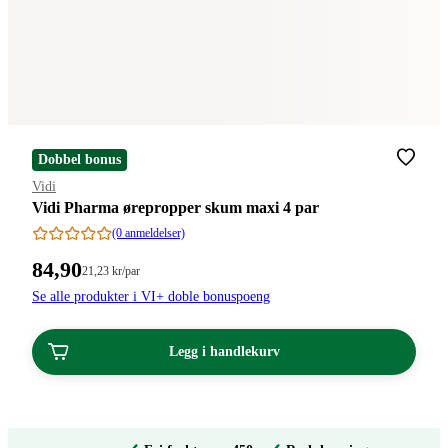
Dobbel bonus
Merke
:
Vidi
Vidi Pharma ørepropper skum maxi 4 par
(0 anmeldelser)
Pris:
84
,90
Stykkpris:
21
,23
kr
/par
21,23/par
84,90
Se alle produkter i VI+ doble bonuspoeng
kroner.
kroner.
Legg i handlekurv