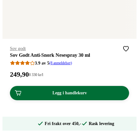
Merke
:
Sov godt
Sov Godt Anti-Snork Nesespray 30 ml
3.9 av 5
(8 anmeldelser)
Pris:
249
,90
Stykkpris:
8 330
kr
/l
8
249,90
330,00/l
kroner.
kroner.
Legg i handlekurv
Fri frakt over 450,-
Rask levering