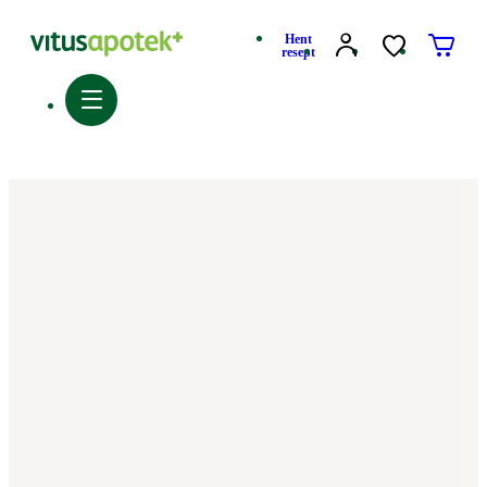
Hent
resept