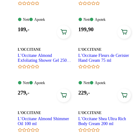
Nett:
Apotek:
Nett:
Apotek:
Nett
Apotek
Nett
Apotek
Tilgjengelig
Tilgjengelig
Tilgjengelig
Tilgjengelig
Pris:
Pris:
109
,-
199
,90
109,00
199,90
kroner.
kroner.
MERKE
:
MERKE
:
L’OCCITANE
L’OCCITANE
L’Occitane Almond
L’Occitane Fleurs de Cerisier
Exfoliating Shower Gel 250
Hand Cream 75 ml
ml
Nett:
Apotek:
Nett:
Apotek:
Nett
Apotek
Nett
Apotek
Tilgjengelig
Tilgjengelig
Tilgjengelig
Tilgjengelig
Pris:
Pris:
279
,-
229
,-
279,00
229,00
kroner.
kroner.
MERKE
:
MERKE
:
L’OCCITANE
L’OCCITANE
L’Occitane Almond Shimmer
L’Occitane Shea Ultra Rich
Oil 100 ml
Body Cream 200 ml