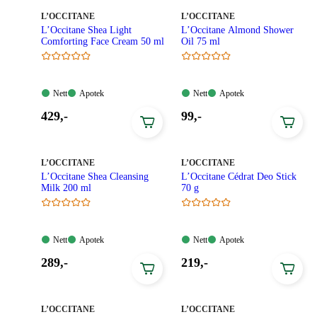
MERKE
:
MERKE
:
L’OCCITANE
L’OCCITANE
L’Occitane Shea Light
L’Occitane Almond Shower
Comforting Face Cream 50 ml
Oil 75 ml
Nett:
Apotek:
Nett:
Apotek:
Nett
Apotek
Nett
Apotek
Tilgjengelig
Tilgjengelig
Tilgjengelig
Tilgjengelig
Pris:
Pris:
429
,-
99
,-
429,00
99,00
kroner.
kroner.
MERKE
:
MERKE
:
L’OCCITANE
L’OCCITANE
L’Occitane Shea Cleansing
L’Occitane Cédrat Deo Stick
Milk 200 ml
70 g
Nett:
Apotek:
Nett:
Apotek:
Nett
Apotek
Nett
Apotek
Tilgjengelig
Tilgjengelig
Tilgjengelig
Tilgjengelig
Pris:
Pris:
289
,-
219
,-
289,00
219,00
kroner.
kroner.
MERKE
:
MERKE
:
L’OCCITANE
L’OCCITANE