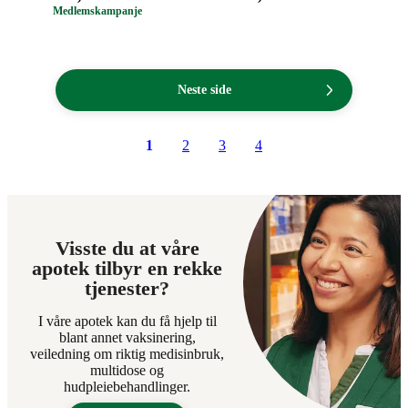
499,90
369,00
Medlemskampanje
kroner.
kroner.
Neste side
1
2
3
4
Visste du at våre
apotek tilbyr en rekke
tjenester?
I våre apotek kan du få hjelp til
blant annet vaksinering,
veiledning om riktig medisinbruk,
multidose og
hudpleiebehandlinger.