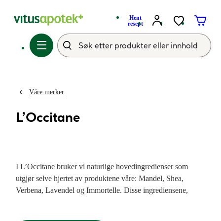
Hent
resept
Våre merker
L’Occitane
I L’Occitane bruker vi naturlige hovedingredienser som
utgjør selve hjertet av produktene våre: Mandel, Shea,
Verbena, Lavendel og Immortelle. Disse ingrediensene,
hvordan de dyrkes og hvordan de høstes representerer hva
som er viktig for oss: hudpleie med respekt for