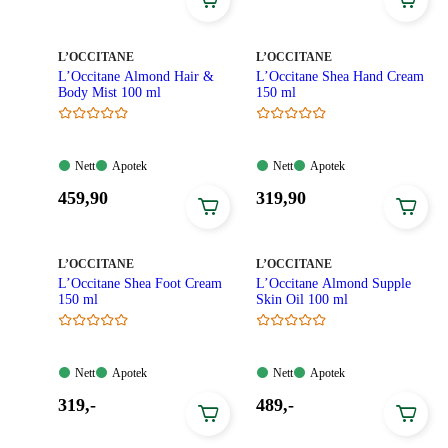
259,00
349,00
kroner.
kroner.
MERKE
:
MERKE
:
L’OCCITANE
L’OCCITANE
L’Occitane Almond Hair &
L’Occitane Shea Hand Cream
Body Mist 100 ml
150 ml
Nett:
Apotek:
Nett:
Apotek:
Nett
Apotek
Nett
Apotek
Tilgjengelig
Tilgjengelig
Tilgjengelig
Tilgjengelig
Pris:
Pris:
459
,90
319
,90
459,90
319,90
kroner.
kroner.
MERKE
:
MERKE
:
L’OCCITANE
L’OCCITANE
L’Occitane Shea Foot Cream
L’Occitane Almond Supple
150 ml
Skin Oil 100 ml
Nett:
Apotek:
Nett:
Apotek:
Nett
Apotek
Nett
Apotek
Tilgjengelig
Tilgjengelig
Tilgjengelig
Tilgjengelig
Pris:
Pris:
319
,-
489
,-
319,00
489,00
kroner.
kroner.