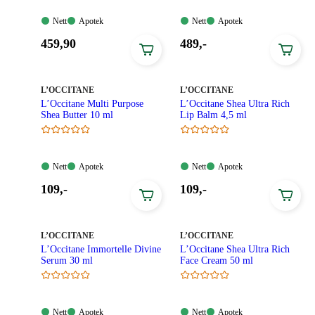
Nett:
Apotek:
Nett:
Apotek:
Nett
Apotek
Nett
Apotek
Tilgjengelig
Tilgjengelig
Tilgjengelig
Tilgjengelig
Pris:
Pris:
459
,90
489
,-
459,90
489,00
kroner.
kroner.
MERKE
:
MERKE
:
L’OCCITANE
L’OCCITANE
L’Occitane Multi Purpose
L’Occitane Shea Ultra Rich
Shea Butter 10 ml
Lip Balm 4,5 ml
Nett:
Apotek:
Nett:
Apotek:
Nett
Apotek
Nett
Apotek
Tilgjengelig
Tilgjengelig
Tilgjengelig
Tilgjengelig
Pris:
Pris:
109
,-
109
,-
109,00
109,00
kroner.
kroner.
MERKE
:
MERKE
:
L’OCCITANE
L’OCCITANE
L’Occitane Immortelle Divine
L’Occitane Shea Ultra Rich
Serum 30 ml
Face Cream 50 ml
Nett:
Apotek:
Nett:
Apotek:
Nett
Apotek
Nett
Apotek