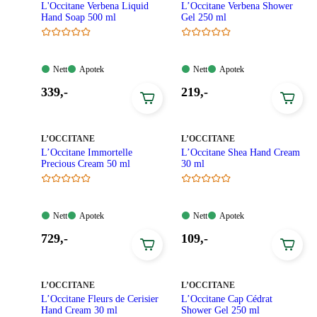
L'Occitane Verbena Liquid
L’Occitane Verbena Shower
Hand Soap 500 ml
Gel 250 ml
Nett:
Apotek:
Nett:
Apotek:
Nett
Apotek
Nett
Apotek
Tilgjengelig
Tilgjengelig
Tilgjengelig
Tilgjengelig
Pris:
Pris:
339
,-
219
,-
339,00
219,00
kroner.
kroner.
MERKE
:
MERKE
:
L’OCCITANE
L’OCCITANE
L’Occitane Immortelle
L’Occitane Shea Hand Cream
Precious Cream 50 ml
30 ml
Nett:
Apotek:
Nett:
Apotek:
Nett
Apotek
Nett
Apotek
Tilgjengelig
Tilgjengelig
Tilgjengelig
Tilgjengelig
Pris:
Pris:
729
,-
109
,-
729,00
109,00
kroner.
kroner.
MERKE
:
MERKE
:
L’OCCITANE
L’OCCITANE
L’Occitane Fleurs de Cerisier
L’Occitane Cap Cédrat
Hand Cream 30 ml
Shower Gel 250 ml