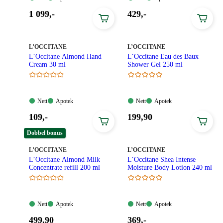
Tilgjengelig
Tilgjengelig
Tilgjengelig
Tilgjengelig
Pris:
Pris:
1 099
,-
429
,-
1
429,00
099,00
kroner.
kroner.
MERKE
:
MERKE
:
L’OCCITANE
L’OCCITANE
L’Occitane Almond Hand
L’Occitane Eau des Baux
Cream 30 ml
Shower Gel 250 ml
Nett:
Apotek:
Nett:
Apotek:
Nett
Apotek
Nett
Apotek
Tilgjengelig
Tilgjengelig
Tilgjengelig
Tilgjengelig
Pris:
Pris:
109
,-
199
,90
109,00
199,90
Dobbel bonus
kroner.
kroner.
MERKE
:
MERKE
:
L’OCCITANE
L’OCCITANE
L’Occitane Almond Milk
L’Occitane Shea Intense
Concentrate refill 200 ml
Moisture Body Lotion 240 ml
Nett:
Apotek:
Nett:
Apotek:
Nett
Apotek
Nett
Apotek
Tilgjengelig
Tilgjengelig
Tilgjengelig
Tilgjengelig
Pris:
Pris:
499
,90
369
,-