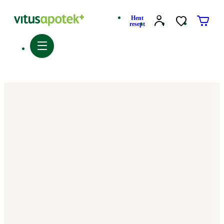
Hent
resept