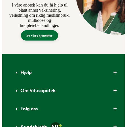
I våre apotek kan du få hjelp til
blant annet vaksinering,
veiledning om riktig medisinbruk,
multidose og
hudpleiebehandlinger.
Se våre tjenester
Bunntekst
Hjelp
Om Vitusapotek
Følg oss
Kundeklubb