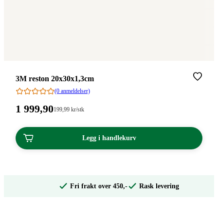
Merke
:
3M reston 20x30x1,3cm
(0 anmeldelser)
Pris:
1 999
,90
Stykkpris:
199
,99
kr
/stk
199,99/stk
1
kroner.
999,90
Legg i handlekurv
kroner.
Fri frakt over 450,-
Rask levering