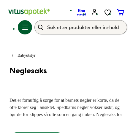
Hent
resept
Babyutstyr
Neglesaks
Det er fornuftig å sørge for at barnets negler er korte, da de
ofte klorer seg i ansiktet. Spedbarns negler vokser raskt, og
bør derfor klippes så ofte som en gang i uken. Neglesaks for
baby har butte tupper for å unngå stikkskader. Hos
Vitusapotek finner du et utvalg neglesaks til baby og barn.