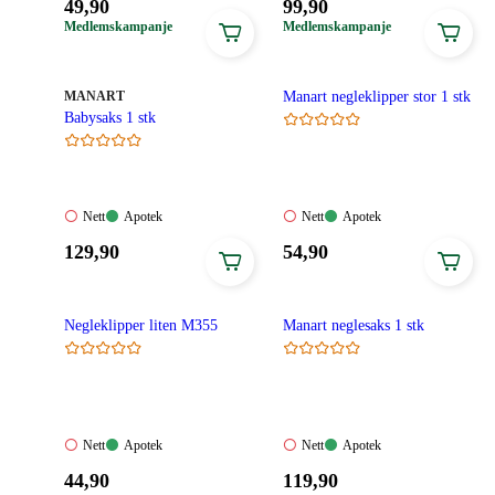
Pris:
Pris:
49
,90
99
,90
49,90
99,90
Medlemskampanje
Medlemskampanje
kroner.
kroner.
MERKE
:
MANART
Manart negleklipper stor 1 stk
Babysaks 1 stk
Nett:
Apotek:
Nett:
Apotek:
Nett
Apotek
Nett
Apotek
Ikke
Tilgjengelig
Ikke
Tilgjengelig
Pris:
Pris:
129
,90
54
,90
tilgjengelig
tilgjengelig
129,90
54,90
kroner.
kroner.
Negleklipper liten M355
Manart neglesaks 1 stk
Nett:
Apotek:
Nett:
Apotek:
Nett
Apotek
Nett
Apotek
Ikke
Tilgjengelig
Ikke
Tilgjengelig
Pris:
Pris:
44
,90
119
,90
tilgjengelig
tilgjengelig