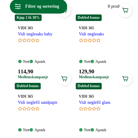
Filter og sortering
8 produkter
Kjøp 2 få 30%
Dobbel bonus
MERKE
:
MERKE
:
VIDI 365
VIDI 365
Vidi neglesaks baby
Vidi neglesaks
Nett:
Apotek:
Nett:
Apotek:
Nett
Apotek
Nett
Apotek
Tilgjengelig
Tilgjengelig
Tilgjengelig
Tilgjengelig
Pris:
Pris:
114
,90
129
,90
114,90
129,90
Medlemskampanje
Medlemskampanje
kroner.
kroner.
Dobbel bonus
Dobbel bonus
MERKE
:
MERKE
:
VIDI 365
VIDI 365
Vidi neglefil sandpapir
Vidi neglefil glass
Nett:
Apotek:
Nett:
Apotek:
Nett
Apotek
Nett
Apotek
Tilgjengelig
Tilgjengelig
Tilgjengelig
Tilgjengelig