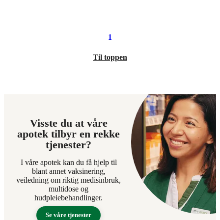
44,90
119,90
kroner.
kroner.
1
Til toppen
Visste du at våre
apotek tilbyr en rekke
tjenester?
I våre apotek kan du få hjelp til
blant annet vaksinering,
veiledning om riktig medisinbruk,
multidose og
hudpleiebehandlinger.
Se våre tjenester