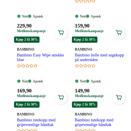
Nett:
Apotek:
Nett:
Apotek:
Nett
Apotek
Nett
Apotek
Tilgjengelig
Tilgjengelig
Tilgjengelig
Tilgjengelig
Pris:
Pris:
229
,90
159
,90
229,90
159,90
Medlemskampanje
Medlemskampanje
kroner.
kroner.
Kjøp 2 få 30%
Kjøp 2 få 30%
MERKE
:
MERKE
:
BAMBINO
BAMBINO
Bambino Easy Wipe smekke
Bambino bolle med sugekopp
blue
på undersiden
Nett:
Apotek:
Nett:
Apotek:
Nett
Apotek
Nett
Apotek
Tilgjengelig
Tilgjengelig
Tilgjengelig
Tilgjengelig
Pris:
Pris:
169
,90
149
,90
169,90
149,90
Medlemskampanje
Medlemskampanje
kroner.
kroner.
Kjøp 2 få 30%
Kjøp 2 få 30%
MERKE
:
MERKE
:
BAMBINO
BAMBINO
Bambino tutekopp med
Bambino tutekopp med
gripevennlige håndtak
gripevennlige håndtak