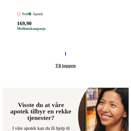
Nett:
Apotek:
Nett
Apotek
Ikke
Tilgjengelig
Pris:
169
,90
tilgjengelig
169,90
Medlemskampanje
kroner.
1
Til toppen
Visste du at våre
apotek tilbyr en rekke
tjenester?
I våre apotek kan du få hjelp til