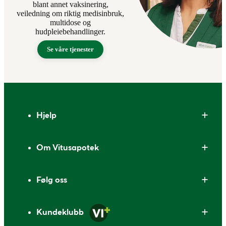
blant annet vaksinering,
veiledning om riktig medisinbruk,
multidose og
hudpleiebehandlinger.
Se våre tjenester
Bunntekst
Hjelp
Om Vitusapotek
Følg oss
Kundeklubb