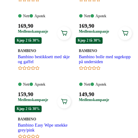
Nett:
Apotek:
Nett:
Apotek:
Nett
Apotek
Nett
Apotek
Tilgjengelig
Tilgjengelig
Tilgjengelig
Tilgjengelig
Pris:
Pris:
169
,90
169
,90
169,90
169,90
Medlemskampanje
Medlemskampanje
kroner.
kroner.
Kjøp 2 få 30%
Kjøp 2 få 30%
MERKE
:
MERKE
:
BAMBINO
BAMBINO
Bambino bestikksett med skje
Bambino bolle med sugekopp
og gaffel
på undersiden
Nett:
Apotek:
Nett:
Apotek:
Nett
Apotek
Nett
Apotek
Tilgjengelig
Tilgjengelig
Tilgjengelig
Tilgjengelig
Pris:
Pris:
159
,90
149
,90
159,90
149,90
Medlemskampanje
Medlemskampanje
kroner.
kroner.
Kjøp 2 få 30%
MERKE
:
BAMBINO
Bambino Easy Wipe smekke
grey/pink