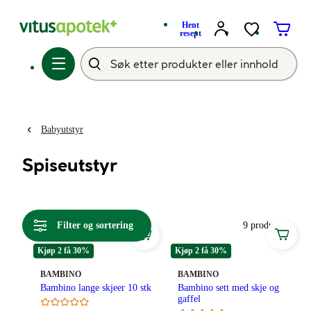
Hent
resept
Babyutstyr
Spiseutstyr
Filter og sortering
9 produkter
Kjøp 2 få 30%
Kjøp 2 få 30%
MERKE
:
MERKE
:
BAMBINO
BAMBINO
Bambino lange skjeer 10 stk
Bambino sett med skje og
gaffel