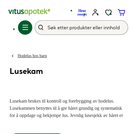
Hent
resept
Hodelus hos barn
Lusekam
Lusekam brukes til kontroll og forebygging av hodelus.
Lusekammen benyttes til å gre håret grundig og systematisk
for å oppdage og bekjempe lus. Jevnlig lusesjekk av håret er
det beste tiltaket for å forebygge lus, og en månedlige
undersøkelser med lusekam er anbefalt for barn i barnehager