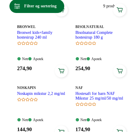
mens slimløsende midler kan benyttes ved slimhoste og mye
Filter og sortering
9 produkter
slim i luftveien. Noen av våre hostesafter til barn kan også
brukes ved både slimhoste og tørrhoste.
MERKE
:
MERKE
:
BRONWEL
BISOLNATURAL
Bronwel kids+family
Bisolnatural Complete
hostesirup 240 ml
hostesirup 180 g
Nett:
Apotek:
Nett:
Apotek:
Nett
Apotek
Nett
Apotek
Tilgjengelig
Tilgjengelig
Tilgjengelig
Tilgjengelig
Pris:
Pris:
274
,90
254
,90
274,90
254,90
kroner.
kroner.
MERKE
:
MERKE
:
NOSKAPIN
NAF
Noskapin mikstur 2,2 mg/ml
Hostesaft for barn NAF
Mikstur 25 mg/ml/50 mg/ml
Nett:
Apotek:
Nett:
Apotek:
Nett
Apotek
Nett
Apotek
Tilgjengelig
Tilgjengelig
Tilgjengelig
Tilgjengelig
Pris:
Pris:
144
,90
174
,90