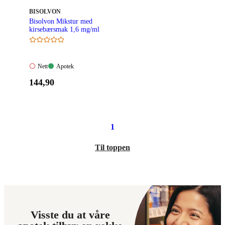
MERKE
:
BISOLVON
Bisolvon Mikstur med
kirsebærsmak 1,6 mg/ml
Nett:
Apotek:
Nett
Apotek
Ikke
Tilgjengelig
Pris:
144
,90
tilgjengelig
144,90
kroner.
1
Til toppen
Visste du at våre