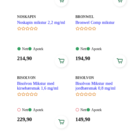
144,90
174,90
kroner.
kroner.
MERKE
:
MERKE
:
NOSKAPIN
BRONWEL
Noskapin mikstur 2,2 mg/ml
Bronwel Comp mikstur
Nett:
Apotek:
Nett:
Apotek:
Nett
Apotek
Nett
Apotek
Tilgjengelig
Tilgjengelig
Tilgjengelig
Tilgjengelig
Pris:
Pris:
214
,90
194
,90
214,90
194,90
kroner.
kroner.
MERKE
:
MERKE
:
BISOLVON
BISOLVON
Bisolvon Mikstur med
Bisolvon Mikstur med
kirsebærsmak 1,6 mg/ml
jordbærsmak 0,8 mg/ml
Nett:
Apotek:
Nett:
Apotek:
Nett
Apotek
Nett
Apotek
Ikke
Tilgjengelig
Ikke
Tilgjengelig
Pris:
Pris:
229
,90
149
,90
tilgjengelig
tilgjengelig
229,90
149,90
kroner.
kroner.