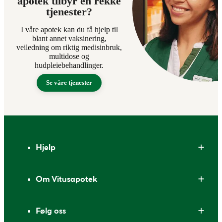
apotek tilbyr en rekke
tjenester?
I våre apotek kan du få hjelp til
blant annet vaksinering,
veiledning om riktig medisinbruk,
multidose og
hudpleiebehandlinger.
Se våre tjenester
Bunntekst
Hjelp
Om Vitusapotek
Følg oss