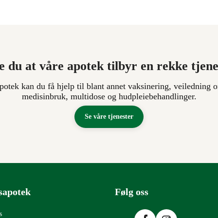
e du at våre apotek tilbyr en rekke tjen
apotek kan du få hjelp til blant annet vaksinering, veiledning o
medisinbruk, multidose og hudpleiebehandlinger.
Se våre tjenester
sapotek
Følg oss
Facebook
Instagram
s