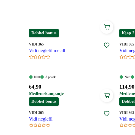
Dobbel bonus
Kjøp 2
MERKE
:
MERKE
:
VIDI 365
VIDI 365
Vidi neglefil metall
Vidi ne
Nett:
Apotek:
Nett:
Nett
Apotek
Nett
Tilgjengelig
Tilgjengelig
Tilgjen
Pris:
Pris:
64
,90
114
,90
64,90
114,90
Medlemskampanje
Medlem
kroner.
kroner
Dobbel bonus
Dobbel
MERKE
:
MERKE
:
VIDI 365
VIDI 365
Vidi neglefil
Vidi ne