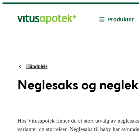
Produkter
Håndpleie
Neglesaks og neglek
Hos Vitusapotek finner du et stort utvalg av neglesaks,
varianter og størrelser. Neglesaks til baby har avrund
neglefiler fås i ulike materialer, velg mellom neglefil i