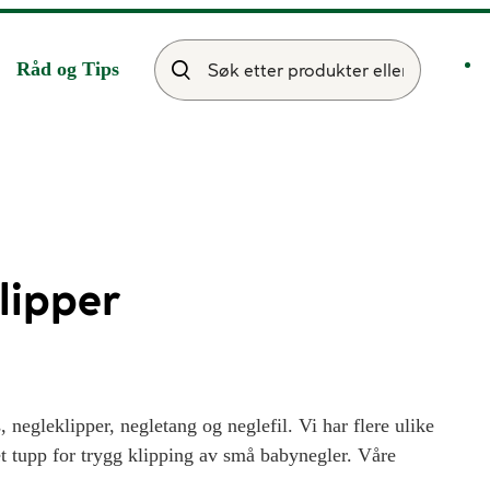
Råd og Tips
lipper
 negleklipper, negletang og neglefil. Vi har flere ulike
et tupp for trygg klipping av små babynegler. Våre
 glass, neglefil i safir og neglefil i sandpapir.