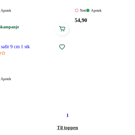
Apotek:
Nett:
Apotek:
Apotek
Nett
Apotek
gelig
Tilgjengelig
Ikke
Tilgjengelig
Pris:
54
,90
tilgjengelig
54,90
skampanje
.
kroner.
 safir 9 cm 1 stk
Apotek:
Apotek
Tilgjengelig
elig
.
1
Til toppen