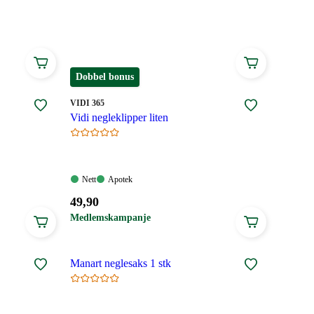
Dobbel bonus
MERKE
:
VIDI 365
Vidi negleklipper liten
Nett:
Apotek:
Nett
Apotek
Tilgjengelig
Tilgjengelig
Pris:
49
,90
49,90
Medlemskampanje
kroner.
Manart neglesaks 1 stk