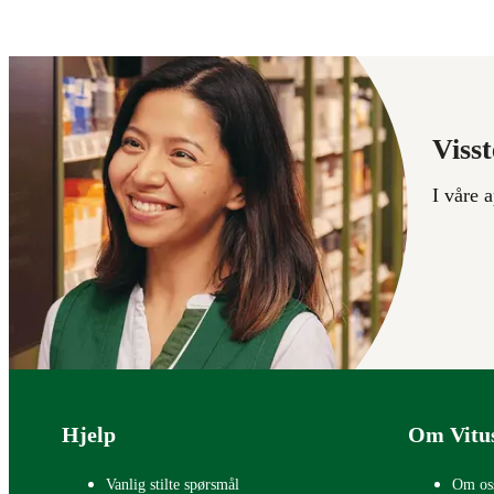
Visst
I våre 
Bunntekst
Hjelp
Om Vitu
Vanlig stilte spørsmål
Om os