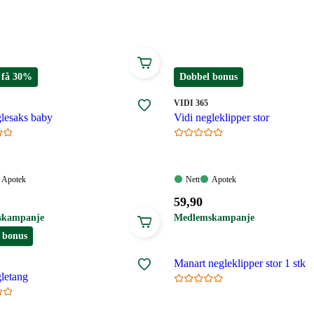
 få 30%
Dobbel bonus
MERKE
:
VIDI 365
glesaks baby
Vidi negleklipper stor
Apotek:
Nett:
Apotek:
Apotek
Nett
Apotek
gelig
Tilgjengelig
Tilgjengelig
Tilgjengelig
Pris:
59
,90
59,90
skampanje
Medlemskampanje
.
kroner.
 bonus
Manart negleklipper stor 1 stk
gletang