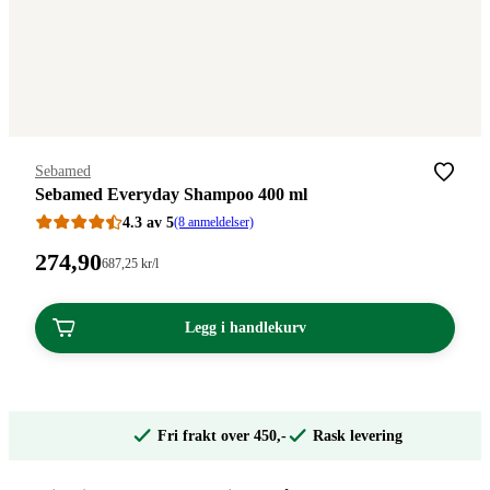
Merke
:
Sebamed
Sebamed Everyday Shampoo 400 ml
4.3 av 5
(8 anmeldelser)
Pris:
274
,90
Stykkpris:
687
,25
kr
/l
687,25/l
274,90
kroner.
kroner.
Legg i handlekurv
Fri frakt over 450,-
Rask levering