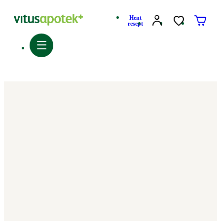
Hent
resept