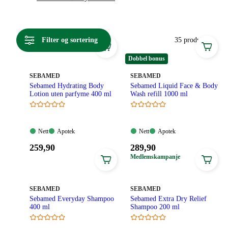
verdi. Produktene bidrar til å tilføre og bevare den naturlige
fuktigheten i huden og er spesielt utviklet for sensitiv,
ømfintlig normal og tørr hud. Sebameds hudpleieprodukter
Filter og sortering
35 produkter
er såpefrie og uten parabener, samt dermatologisk og klinisk
testet.
Dobbel bonus
MERKE
:
MERKE
:
SEBAMED
SEBAMED
Sebamed Hydrating Body
Sebamed Liquid Face & Body
Lotion uten parfyme 400 ml
Wash refill 1000 ml
Nett:
Apotek:
Nett:
Apotek:
Nett
Apotek
Nett
Apotek
Tilgjengelig
Tilgjengelig
Tilgjengelig
Tilgjengelig
Pris:
Pris:
259
,90
289
,90
259,90
289,90
Medlemskampanje
kroner.
kroner.
MERKE
:
MERKE
:
SEBAMED
SEBAMED
Sebamed Everyday Shampoo
Sebamed Extra Dry Relief
400 ml
Shampoo 200 ml