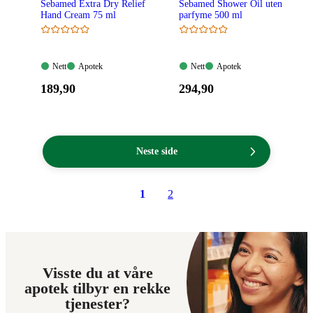
Sebamed Extra Dry Relief
Sebamed Shower Oil uten
Hand Cream 75 ml
parfyme 500 ml
Nett:
Apotek:
Nett:
Apotek:
Nett
Apotek
Nett
Apotek
Tilgjengelig
Tilgjengelig
Tilgjengelig
Tilgjengelig
Pris:
Pris:
189
,90
294
,90
189,90
294,90
kroner.
kroner.
Neste side
1
2
Visste du at våre
apotek tilbyr en rekke
tjenester?