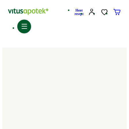
Hent
resept