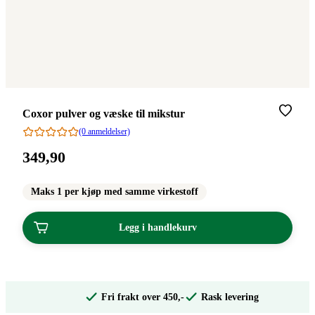
Merke
:
Coxor pulver og væske til mikstur
(0 anmeldelser)
Pris:
349
,90
349,90
kroner.
Maks 1 per kjøp med samme virkestoff
Legg i handlekurv
Fri frakt over 450,-
Rask levering