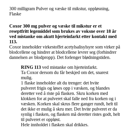
300 milligram Pulver og væske til mikstur, oppløsning,
Flaske
Coxor 300 mg pulver og væske til mikstur er et
reseptfritt legemiddel som brukes av voksne over 18 år
ved mistanke om akutt hjerteinfarkt etter kontakt med
113.
Coxor inneholder virkestoffet acetylsalisylsyre som virker på
blodcellene og hindrer at blodcellene levrer seg (forhindrer
dannelsen av blodpropp). Det forlenger blødningstiden.
RING 113
ved mistanke om hjerteinfarkt.
Ta Coxor dersom du får beskjed om det, snarest
mulig.
1 flaske inneholder alt du trenger: det hvite
pulveret frigis og løses opp i væsken, og blandes
deretter ved å riste på flasken. Skru korken med
klokken for at pulveret skal falle ned fra korken og i
væsken. Korken skal skrus flere ganger rundt, helt til
det ikke er mulig å skru mer. Det hvite pulveret er da
synlig i flasken, og flasken må deretter ristes godt, helt
til pulveret er oppløst.
Hele innholdet i flasken skal drikkes.