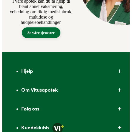
I våre apotek kan du få hjelp til
blant annet vaksinering,
veiledning om riktig medisinbruk,
multidose og
hudpleiebehandlinger.
Se våre tjenester
Bunntekst
Hjelp
Om Vitusapotek
Følg oss
Kundeklubb