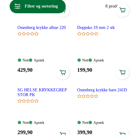
Filter og sortering
8 produkter
Ossenberg krykke albue 220
Doppsko 19 mm 2 stk
Nett:
Apotek:
Nett:
Apotek:
Nett
Apotek
Nett
Apotek
Tilgjengelig
Tilgjengelig
Tilgjengelig
Tilgjengelig
Pris:
Pris:
429
,90
199
,90
429,90
199,90
kroner.
kroner.
SG HELSE KRYKKEGREP
Ossenberg krykke barn 241D
STOR PK
Nett:
Apotek:
Nett:
Apotek:
Nett
Apotek
Nett
Apotek
Tilgjengelig
Tilgjengelig
Tilgjengelig
Tilgjengelig
Pris:
Pris:
299
,90
399
,90