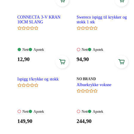
299,90
399,90
kroner.
kroner.
CONNECTA 3-V KRAN
Swereco ispigg til krykker og
10CM SLANG
stokk 1 stk
Nett:
Apotek:
Nett:
Apotek:
Nett
Apotek
Nett
Apotek
Tilgjengelig
Tilgjengelig
Ikke
Tilgjengelig
Pris:
Pris:
12
,90
94
,90
tilgjengelig
12,90
94,90
kroner.
kroner.
MERKE
:
Ispigg t/krykke og stokk
NO BRAND
Albuekrykke voksne
Nett:
Apotek:
Nett:
Apotek:
Nett
Apotek
Nett
Apotek
Ikke
Tilgjengelig
Ikke
Tilgjengelig
Pris:
Pris:
149
,90
244
,90
tilgjengelig
tilgjengelig
149,90
244,90
kroner.
kroner.