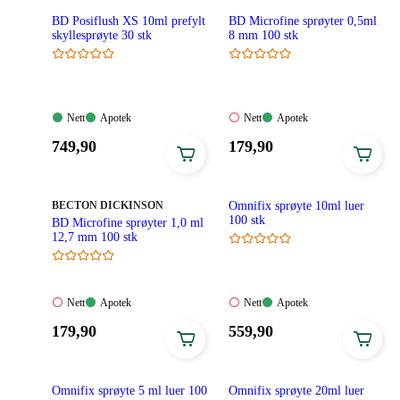
kroner.
BD Posiflush XS 10ml prefylt
BD Microfine sprøyter 0,5ml
skyllesprøyte 30 stk
8 mm 100 stk
Nett:
Apotek:
Nett:
Apotek:
Nett
Apotek
Nett
Apotek
Tilgjengelig
Tilgjengelig
Ikke
Tilgjengelig
Pris:
Pris:
749
,90
179
,90
tilgjengelig
749,90
179,90
kroner.
kroner.
MERKE
:
BECTON DICKINSON
Omnifix sprøyte 10ml luer
100 stk
BD Microfine sprøyter 1,0 ml
12,7 mm 100 stk
Nett:
Apotek:
Nett:
Apotek:
Nett
Apotek
Nett
Apotek
Ikke
Tilgjengelig
Ikke
Tilgjengelig
Pris:
Pris:
179
,90
559
,90
tilgjengelig
tilgjengelig
179,90
559,90
kroner.
kroner.
Omnifix sprøyte 5 ml luer 100
Omnifix sprøyte 20ml luer