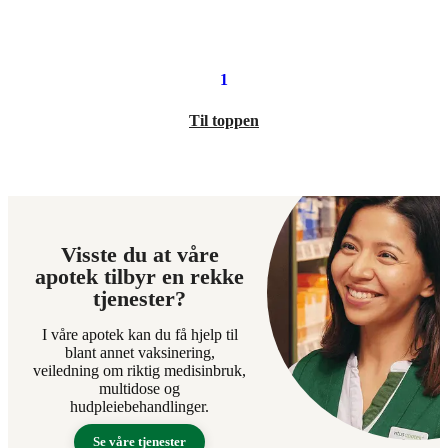
699,90
699,90
pris:
kroner.
kroner.
210,00
kroner.
1
Til toppen
Visste du at våre
apotek tilbyr en rekke
tjenester?
I våre apotek kan du få hjelp til
blant annet vaksinering,
veiledning om riktig medisinbruk,
multidose og
hudpleiebehandlinger.
Se våre tjenester