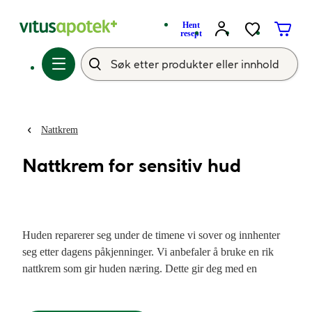
Hent
resept
Nattkrem
Nattkrem for sensitiv hud
Huden reparerer seg under de timene vi sover og innhenter
seg etter dagens påkjenninger. Vi anbefaler å bruke en rik
nattkrem som gir huden næring. Dette gir deg med en
sensitiv hud en intens fuktighet og næring gjennom natten,
under hudens reparasjons- og oppbyggingsfase. Hos