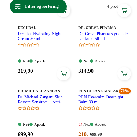
Vitusapotek finner du gode nattkremer for deg med både
Filter og sortering
4 produkter
sensitiv, svært sensitiv og intolerant hud.
MERKE
:
MERKE
:
DECUBAL
DR. GREVE PHARMA
Decubal Hydrating Night
Dr. Greve Pharma styrkende
Cream 50 ml
nattkrem 50 ml
Nett:
Apotek:
Nett:
Apotek:
Nett
Apotek
Nett
Apotek
Tilgjengelig
Tilgjengelig
Tilgjengelig
Tilgjengelig
Pris:
Pris:
219
,90
314
,90
219,90
314,90
kroner.
kroner.
MERKE
:
MERKE
:
70%
DR. MICHAEL ZANGANI
REN CLEAN SKINCARE
Dr. Michael Zangani Skin
REN Evercalm Overnight
Restore Sensitive + Anti-
Balm 30 ml
Redness Night Cream 50 ml
Nett:
Apotek:
Nett:
Apotek:
Nett
Apotek
Nett
Apotek
Tilgjengelig
Tilgjengelig
Ikke
Tilgjengelig
Pris:
Nåværende
699
,90
210
,-
Førpris:
699
,90
tilgjengelig