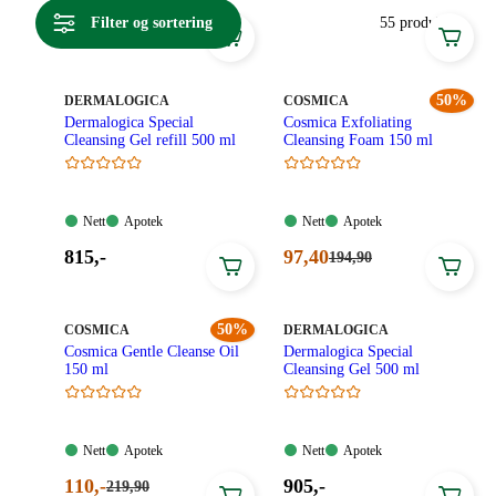
hudtyper.
Filter og sortering
55 produkter
MERKE
:
MERKE
:
50%
DERMALOGICA
COSMICA
Dermalogica Special
Cosmica Exfoliating
Cleansing Gel refill 500 ml
Cleansing Foam 150 ml
Nett:
Apotek:
Nett:
Apotek:
Nett
Apotek
Nett
Apotek
Tilgjengelig
Tilgjengelig
Tilgjengelig
Tilgjengelig
Pris:
Nåværende
815
,-
97
,40
Førpris:
194
,90
194,90
815,00
pris:
kroner.
kroner.
97,40
kroner.
MERKE
:
50%
MERKE
:
COSMICA
DERMALOGICA
Cosmica Gentle Cleanse Oil
Dermalogica Special
150 ml
Cleansing Gel 500 ml
Nett:
Apotek:
Nett:
Apotek:
Nett
Apotek
Nett
Apotek
Tilgjengelig
Tilgjengelig
Tilgjengelig
Tilgjengelig
Nåværende
Pris:
110
,-
905
,-
Førpris:
219
,90