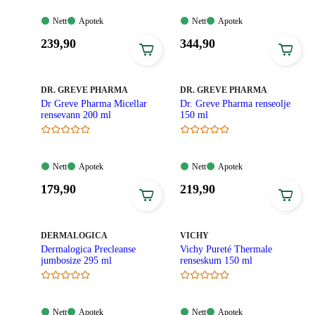
Nett:
Apotek:
Nett:
Apotek:
Nett
Apotek
Nett
Apotek
Tilgjengelig
Tilgjengelig
Tilgjengelig
Tilgjengelig
Pris:
Pris:
239
,90
344
,90
239,90
344,90
kroner.
kroner.
MERKE
:
MERKE
:
DR. GREVE PHARMA
DR. GREVE PHARMA
Dr Greve Pharma Micellar
Dr. Greve Pharma renseolje
rensevann 200 ml
150 ml
Nett:
Apotek:
Nett:
Apotek:
Nett
Apotek
Nett
Apotek
Tilgjengelig
Tilgjengelig
Tilgjengelig
Tilgjengelig
Pris:
Pris:
179
,90
219
,90
179,90
219,90
kroner.
kroner.
MERKE
:
MERKE
:
DERMALOGICA
VICHY
Dermalogica Precleanse
Vichy Pureté Thermale
jumbosize 295 ml
renseskum 150 ml
Nett:
Apotek:
Nett:
Apotek:
Nett
Apotek
Nett
Apotek