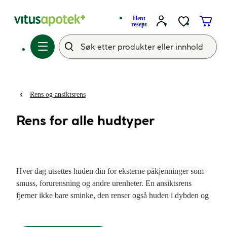
Hent
resept
Rens og ansiktsrens
Rens for alle hudtyper
Hver dag utsettes huden din for eksterne påkjenninger som
smuss, forurensning og andre urenheter. En ansiktsrens
fjerner ikke bare sminke, den renser også huden i dybden og
forbereder den på det neste trinnet i hudpleierutinen din.
Vitusapotek har et bredt utvalg av ansiktsrenser for alle