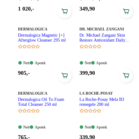
Tilgjengelig
Tilgjengelig
Tilgjengelig
Tilgjengelig
Pris:
Pris:
1 020
,-
349
,90
1
349,90
020,00
kroner.
kroner.
MERKE
:
MERKE
:
DERMALOGICA
DR. MICHAEL ZANGANI
Dermalogica Magnetic [+]
Dr. Michael Zangani Skin
Afterglow Cleanser 295 ml
Restore Antioxidant Daily
Cleanser 150 ml
Nett:
Apotek:
Nett:
Apotek:
Nett
Apotek
Nett
Apotek
Tilgjengelig
Tilgjengelig
Tilgjengelig
Tilgjengelig
Pris:
Pris:
905
,-
399
,90
905,00
399,90
kroner.
kroner.
MERKE
:
MERKE
:
DERMALOGICA
LA ROCHE-POSAY
Dermalogica Oil To Foam
La Roche-Posay Mela B3
Total Cleanser 250 ml
rensegele 200 ml
Nett:
Apotek:
Nett:
Apotek:
Nett
Apotek
Nett
Apotek
Tilgjengelig
Tilgjengelig
Tilgjengelig
Tilgjengelig
Pris:
Pris:
765
,-
339
,90