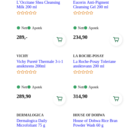
L’Occitane Shea Cleansing
Eucerin Anti-Pigment
Milk 200 ml
Cleansing Gel 200 ml
Nett:
Apotek:
Nett:
Apotek:
Nett
Apotek
Nett
Apotek
Tilgjengelig
Tilgjengelig
Tilgjengelig
Tilgjengelig
Pris:
Pris:
289
,-
234
,90
289,00
234,90
kroner.
kroner.
MERKE
:
MERKE
:
VICHY
LA ROCHE-POSAY
Vichy Pureté Thermale 3-i-1
La Roche-Posay Toleriane
ansiktsrens 200ml
ansiktsvann 200 ml
Nett:
Apotek:
Nett:
Apotek:
Nett
Apotek
Nett
Apotek
Tilgjengelig
Tilgjengelig
Tilgjengelig
Tilgjengelig
Pris:
Pris:
289
,90
314
,90
289,90
314,90
kroner.
kroner.
MERKE
:
MERKE
:
DERMALOGICA
HOUSE OF DOHWA
Dermalogica Daily
House of Dohwa Rice Bran
Microfoliant 75 g
Powder Wash 60 g