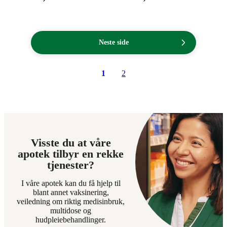
765,00
339,90
kroner.
kroner.
Neste side
1
2
Visste du at våre
apotek tilbyr en rekke
tjenester?
I våre apotek kan du få hjelp til
blant annet vaksinering,
veiledning om riktig medisinbruk,
multidose og
hudpleiebehandlinger.