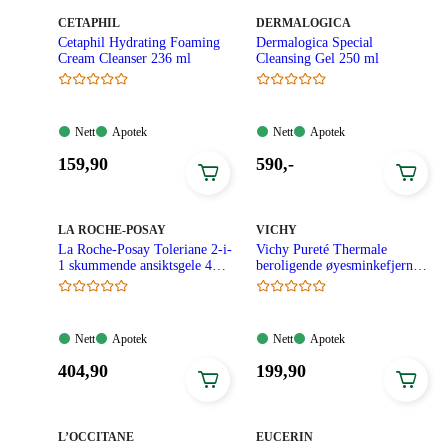
kroner.
MERKE
:
MERKE
:
CETAPHIL
DERMALOGICA
Cetaphil Hydrating Foaming
Dermalogica Special
Cream Cleanser 236 ml
Cleansing Gel 250 ml
Nett:
Apotek:
Nett:
Apotek:
Nett
Apotek
Nett
Apotek
Tilgjengelig
Tilgjengelig
Tilgjengelig
Tilgjengelig
Pris:
Pris:
159
,90
590
,-
159,90
590,00
kroner.
kroner.
MERKE
:
MERKE
:
LA ROCHE-POSAY
VICHY
La Roche-Posay Toleriane 2-i-
Vichy Pureté Thermale
1 skummende ansiktsgele 400
beroligende øyesminkefjerner
ml
100 ml
Nett:
Apotek:
Nett:
Apotek:
Nett
Apotek
Nett
Apotek
Tilgjengelig
Tilgjengelig
Tilgjengelig
Tilgjengelig
Pris:
Pris:
404
,90
199
,90
404,90
199,90
kroner.
kroner.
MERKE
:
MERKE
:
L’OCCITANE
EUCERIN