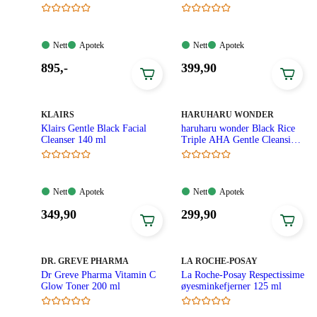
Nett:
Apotek:
Nett:
Apotek:
Nett
Apotek
Nett
Apotek
Tilgjengelig
Tilgjengelig
Tilgjengelig
Tilgjengelig
Pris:
Pris:
895
,-
399
,90
895,00
399,90
kroner.
kroner.
MERKE
:
MERKE
:
KLAIRS
HARUHARU WONDER
Klairs Gentle Black Facial
haruharu wonder Black Rice
Cleanser 140 ml
Triple AHA Gentle Cleansing
Gel 100 ml
Nett:
Apotek:
Nett:
Apotek:
Nett
Apotek
Nett
Apotek
Tilgjengelig
Tilgjengelig
Tilgjengelig
Tilgjengelig
Pris:
Pris:
349
,90
299
,90
349,90
299,90
kroner.
kroner.
MERKE
:
MERKE
:
DR. GREVE PHARMA
LA ROCHE-POSAY
Dr Greve Pharma Vitamin C
La Roche-Posay Respectissime
Glow Toner 200 ml
øyesminkefjerner 125 ml