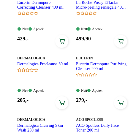
Eucerin Dermopure
La Roche-Posay Effaclar
Correcting Cleanser 400 ml
Micro-peeling rensegele 400
ml
Nett:
Apotek:
Nett:
Apotek:
Nett
Apotek
Nett
Apotek
Tilgjengelig
Tilgjengelig
Tilgjengelig
Tilgjengelig
Pris:
Pris:
429
,-
499
,90
429,00
499,90
kroner.
kroner.
MERKE
:
MERKE
:
DERMALOGICA
EUCERIN
Dermalogica Precleanse 30 ml
Eucerin Dermopure Purifying
Cleanser 200 ml
Nett:
Apotek:
Nett:
Apotek:
Nett
Apotek
Nett
Apotek
Tilgjengelig
Tilgjengelig
Tilgjengelig
Tilgjengelig
Pris:
Pris:
205
,-
279
,-
205,00
279,00
kroner.
kroner.
MERKE
:
MERKE
:
DERMALOGICA
ACO SPOTLESS
Dermalogica Clearing Skin
ACO Spotless Daily Face
Wash 250 ml
Toner 200 ml