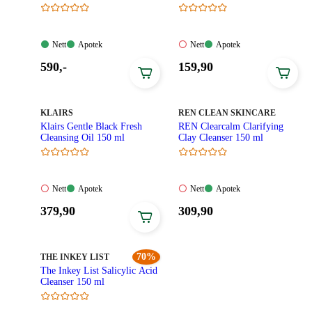
Nett:
Apotek:
Nett:
Apotek:
Nett
Apotek
Nett
Apotek
Tilgjengelig
Tilgjengelig
Ikke
Tilgjengelig
Pris:
Pris:
590
,-
159
,90
tilgjengelig
590,00
159,90
kroner.
kroner.
MERKE
:
MERKE
:
KLAIRS
REN CLEAN SKINCARE
Klairs Gentle Black Fresh
REN Clearcalm Clarifying
Cleansing Oil 150 ml​
Clay Cleanser 150 ml
Nett:
Apotek:
Nett:
Apotek:
Nett
Apotek
Nett
Apotek
Ikke
Tilgjengelig
Ikke
Tilgjengelig
Pris:
Pris:
379
,90
309
,90
tilgjengelig
tilgjengelig
379,90
309,90
kroner.
kroner.
MERKE
:
70%
THE INKEY LIST
The Inkey List Salicylic Acid
Cleanser 150 ml