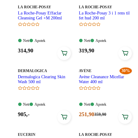
MERKE
:
MERKE
:
LA ROCHE-POSAY
LA ROCHE-POSAY
La Roche-Posay Effaclar
La Roche-Posay 3 i 1 rens til
Cleansing Gel +M 200ml
fet hud 200 ml
Nett:
Apotek:
Nett:
Apotek:
Nett
Apotek
Nett
Apotek
Tilgjengelig
Tilgjengelig
Tilgjengelig
Tilgjengelig
Pris:
Pris:
314
,90
319
,90
314,90
319,90
kroner.
kroner.
MERKE
:
MERKE
:
30%
DERMALOGICA
AVÈNE
Dermalogica Clearing Skin
Avène Cleanance Micellar
Wash 500 ml
Water 400 ml
Nett:
Apotek:
Nett:
Apotek:
Nett
Apotek
Nett
Apotek
Tilgjengelig
Tilgjengelig
Tilgjengelig
Tilgjengelig
Pris:
Nåværende
905
,-
251
,90
Førpris:
359
,90
359,90
905,00
pris:
kroner.
kroner.
251,90
kroner.
MERKE
:
MERKE
:
EUCERIN
LA ROCHE-POSAY