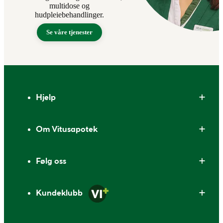
multidose og
hudpleiebehandlinger.
Se våre tjenester
Bunntekst
Hjelp
Om Vitusapotek
Følg oss
Kundeklubb