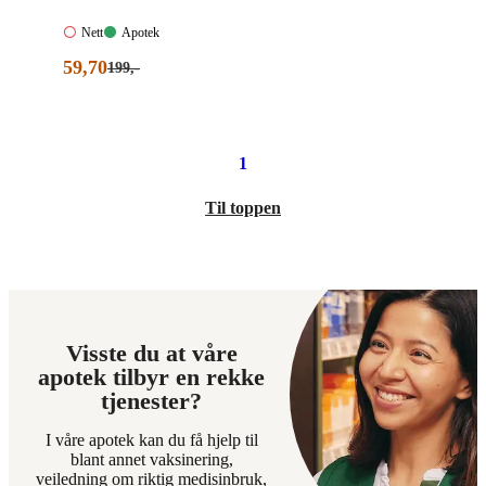
Nett:
Apotek:
Nett
Apotek
Ikke
Tilgjengelig
Nåværende
59
,70
Førpris:
199
,-
tilgjengelig
199,00
pris:
kroner.
59,70
kroner.
1
Til toppen
Visste du at våre
apotek tilbyr en rekke
tjenester?
I våre apotek kan du få hjelp til
blant annet vaksinering,
veiledning om riktig medisinbruk,