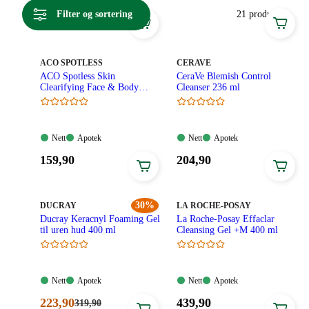
ansiktsvann og leirebaserte rensekremer.
Filter og sortering
21 produkter
MERKE
:
MERKE
:
ACO SPOTLESS
CERAVE
ACO Spotless Skin
CeraVe Blemish Control
Clearifying Face & Body
Cleanser 236 ml
Cleanser 200 ml
Nett:
Apotek:
Nett:
Apotek:
Nett
Apotek
Nett
Apotek
Tilgjengelig
Tilgjengelig
Tilgjengelig
Tilgjengelig
Pris:
Pris:
159
,90
204
,90
159,90
204,90
kroner.
kroner.
MERKE
:
30%
MERKE
:
DUCRAY
LA ROCHE-POSAY
Ducray Keracnyl Foaming Gel
La Roche-Posay Effaclar
til uren hud 400 ml
Cleansing Gel +M 400 ml
Nett:
Apotek:
Nett:
Apotek:
Nett
Apotek
Nett
Apotek
Tilgjengelig
Tilgjengelig
Tilgjengelig
Tilgjengelig
Nåværende
Pris:
223
,90
439
,90
Førpris:
319
,90