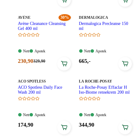
319,90
pris:
439,90
kroner.
223,90
kroner.
kroner.
MERKE
:
30%
MERKE
:
AVÈNE
DERMALOGICA
Avène Cleanance Cleansing
Dermalogica Precleanse 150
Gel 400 ml
ml
Nett:
Apotek:
Nett:
Apotek:
Nett
Apotek
Nett
Apotek
Tilgjengelig
Tilgjengelig
Tilgjengelig
Tilgjengelig
Nåværende
Pris:
230
,90
665
,-
Førpris:
329
,90
329,90
pris:
665,00
kroner.
230,90
kroner.
kroner.
MERKE
:
MERKE
:
ACO SPOTLESS
LA ROCHE-POSAY
ACO Spotless Daily Face
La Roche-Posay Effaclar H
Wash 200 ml
Iso-Biome rensekrem 200 ml
Nett:
Apotek:
Nett:
Apotek:
Nett
Apotek
Nett
Apotek
Tilgjengelig
Tilgjengelig
Tilgjengelig
Tilgjengelig
Pris:
Pris:
174
,90
344
,90
174,90
344,90
kroner.
kroner.