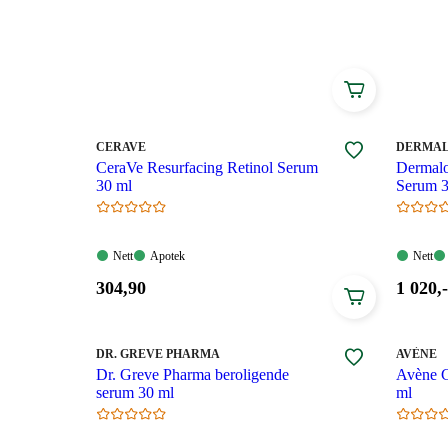
optimal effekt av hudpleien din, og vil kunne gi huden
ut.
MERKE
:
MERKE
:
CERAVE
DERMAL
CeraVe Resurfacing Retinol Serum
Dermalo
30 ml
Serum 3
Nett:
Apotek:
Nett:
Nett
Apotek
Nett
Tilgjengelig
Tilgjengelig
Tilgjen
Pris:
Pris:
304
,90
1 020
,-
304,90
1
kroner.
020,00
kroner
MERKE
:
MERKE
:
DR. GREVE PHARMA
AVÈNE
Dr. Greve Pharma beroligende
Avène 
serum 30 ml
ml