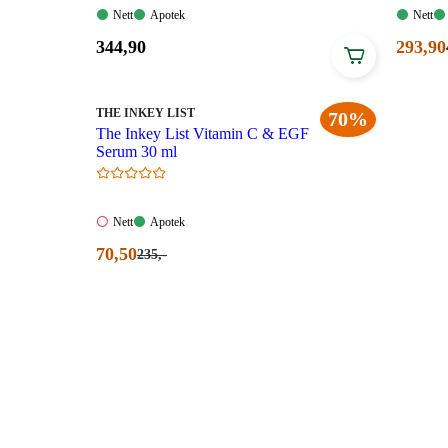
Nett:
Apotek:
Nett:
Nett
Apotek
Nett
Tilgjengelig
Tilgjengelig
Tilgjen
Pris:
Nåvær
344
,90
293
,90
344,90
pris:
kroner.
293,90
kroner
MERKE
:
THE INKEY LIST
70%
The Inkey List Vitamin C & EGF
Serum 30 ml
Nett:
Apotek:
Nett
Apotek
Ikke
Tilgjengelig
Nåværende
70
,50
Førpris:
235
,-
tilgjengelig
235,00
pris:
kroner.
70,50
kroner.