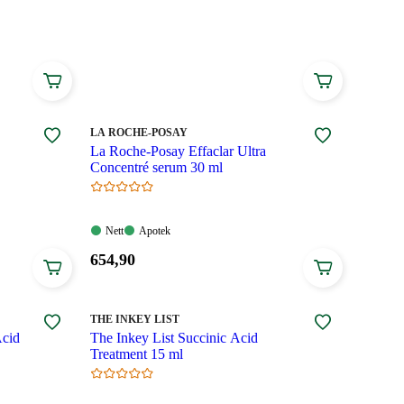
MERKE
:
LA ROCHE-POSAY
La Roche-Posay Effaclar Ultra
Concentré serum 30 ml
Nett:
Apotek:
Nett
Apotek
Tilgjengelig
Tilgjengelig
Pris:
654
,90
654,90
kroner.
MERKE
:
THE INKEY LIST
Acid
The Inkey List Succinic Acid
Treatment 15 ml