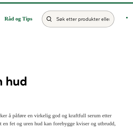
Råd og Tips
n hud
er å påføre en virkelig god og kraftfull serum etter
et en fet og uren hud kan forebygge kviser og utbrudd,
remme helingsprosessen. Å bruke et serum gir deg en