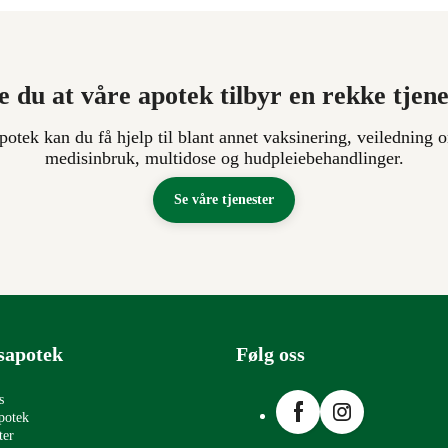
e du at våre apotek tilbyr en rekke tjen
apotek kan du få hjelp til blant annet vaksinering, veiledning o
medisinbruk, multidose og hudpleiebehandlinger.
Se våre tjenester
sapotek
Følg oss
Facebook
Instagram
s
potek
ter