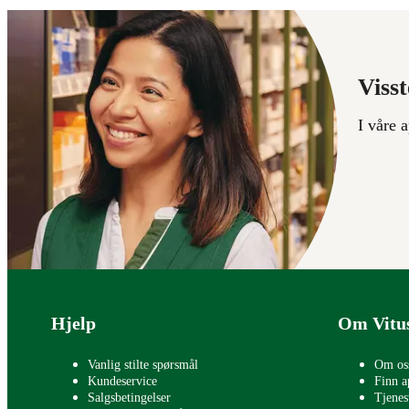
Visst
I våre 
Bunntekst
Hjelp
Om Vitu
Vanlig stilte spørsmål
Om os
Kundeservice
Finn a
Salgsbetingelser
Tjenes