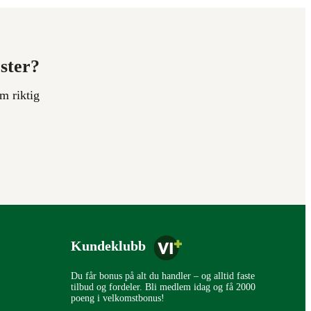
ester?
m riktig
Kundeklubb
Du får bonus på alt du handler – og alltid faste
tilbud og fordeler. Bli medlem idag og få 2000
poeng i velkomstbonus!