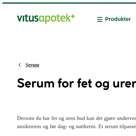
Produkter
Serum
Serum for fet og ure
Dersom du har fet og uren hud kan det gjøre underverk
ansiktsrens og før dag- og nattkrem. Et serum tilpass
roe ned huden, regulere overaktive talgkjertler og f