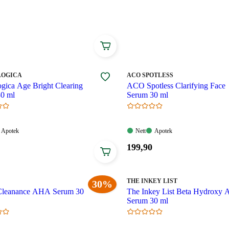
 glød og fukt, slik at fet og uten hud ser sunn og utfylt
MERKE
:
OGICA
ACO SPOTLESS
gica Age Bright Clearing
ACO Spotless Clarifying Face
0 ml
Serum 30 ml
Apotek:
Nett:
Apotek:
Apotek
Nett
Apotek
gelig
Tilgjengelig
Tilgjengelig
Tilgjengelig
Pris:
199
,90
199,90
kroner.
.
MERKE
:
THE INKEY LIST
30%
Cleanance AHA Serum 30
The Inkey List Beta Hydroxy 
Serum 30 ml