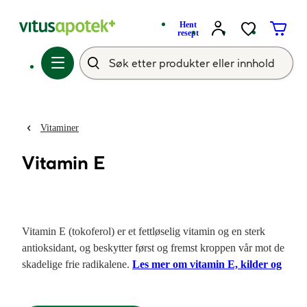
Hent
resept
Vitaminer
Vitamin E
Vitamin E (tokoferol) er et fettløselig vitamin og en sterk
antioksidant, og beskytter først og fremst kroppen vår mot de
skadelige frie radikalene.
Les mer om vitamin E, kilder og
inntak her.
Det finnes flere ulike reseptfrie legemidler med
høye doser vitamin E. Vitamin E er også tilsatt i de aller