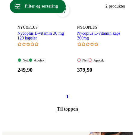
fleste multivitamin-preparater. Se vårt utvalg av vitamin E
Filter og sortering
2 produkter
her.
MERKE
:
MERKE
:
NYCOPLUS
NYCOPLUS
Nycoplus E-vitamin 30 mg
Nycoplus E-vitamin kaps
120 kapsler
300mg
Nett:
Apotek:
Nett:
Apotek:
Nett
Apotek
Nett
Apotek
Tilgjengelig
Tilgjengelig
Ikke
Ikke
Pris:
Pris:
249
,90
379
,90
tilgjengelig
tilgjengelig
249,90
379,90
kroner.
kroner.
1
Til toppen