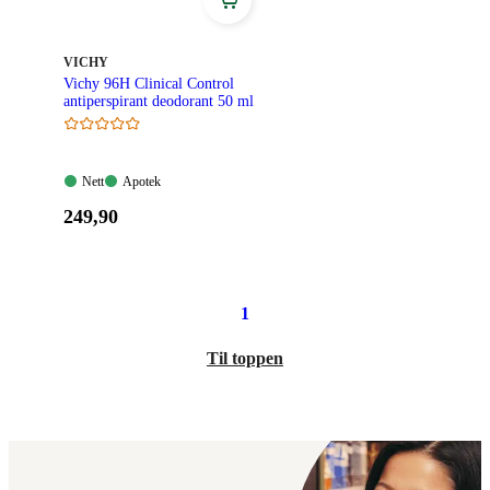
205,90
189,90
kroner.
kroner.
MERKE
:
VICHY
Vichy 96H Clinical Control
antiperspirant deodorant 50 ml
Nett:
Apotek:
Nett
Apotek
Tilgjengelig
Tilgjengelig
Pris:
249
,90
249,90
kroner.
1
Til toppen