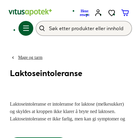
Hent
resept
Mage og tarm
Laktoseintoleranse
Laktoseintoleranse er intoleranse for laktose (melkesukker)
og skyldes at kroppen ikke klarer å bryte ned laktosen.
Laktoseintoleranse er ikke farlig, men kan gi symptomer og
ubehag som magesmerter, oppblåsthet, luft i magen, diare og
løs mage. Symptomer på laktoseintoleranse oppstår gjerne