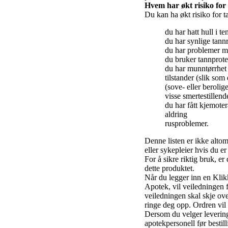
Hvem har økt risiko for
Du kan ha økt risiko for 
du har hatt hull i te
du har synlige tannr
du har problemer m
du bruker tannprote
du har munntørrhet e
tilstander (slik so
(sove- eller berolig
visse smertestillend
du har fått kjemote
aldring
rusproblemer.
Denne listen er ikke altom
eller sykepleier hvis du er
For å sikre riktig bruk, e
dette produktet.
Når du legger inn en Klikk
Apotek, vil veiledningen 
veiledningen skal skje ove
ringe deg opp. Ordren vil 
Dersom du velger levering
apotekpersonell før bestil