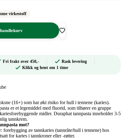
mme virkestoff
 handlekurv
Fri frakt over 450,-
Rask levering
Klikk og hent om 1 time
ube
oksne (16+) som har økt risiko for hull i tennene (karies).
sta er et legemiddel med fluorid, som tilhører en gruppe
kariesforebyggende midler. Duraphat tannpasta inneholder 3-5
nlig tannkrem.
annpasta mot?
: forebygging av tannkaries (tannråte/hull i tennene) hos
satt for karies i tannkroner eller -røtter.