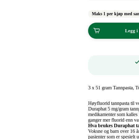
Maks 1 per kjøp med sa
Legg i
3 x 51 gram Tannpasta, T
Høyfluorid tannpasta til v
Duraphat 5 mg/gram tannpa
medikamenter som kalles 
ganger mer fluorid enn va
Hva brukes Duraphat t
Voksne og barn over 16 år
pasienter som er spesielt ut