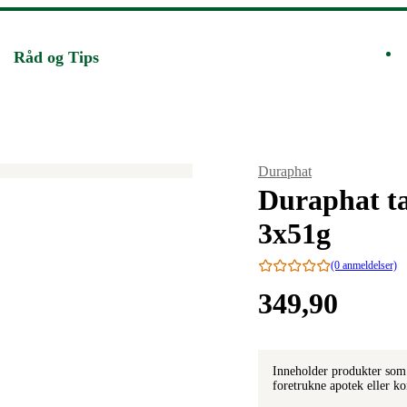
Råd og Tips
Merke
:
Duraphat
Duraphat ta
3x51g
(0 anmeldelser)
Pris:
349
,90
349,90
kroner.
Inneholder produkter som 
foretrukne apotek eller k