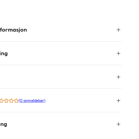
nformasjon
ing
(0 anmeldelser)
ing