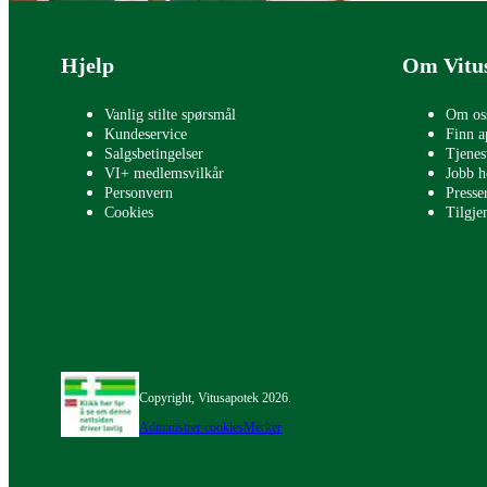
Bunntekst
Hjelp
Om Vitu
Vanlig stilte spørsmål
Om os
Kundeservice
Finn a
Salgsbetingelser
Tjenes
VI+ medlemsvilkår
Jobb h
Personvern
Press
Cookies
Tilgje
Copyright, Vitusapotek 2026.
Administrer cookies
Merker