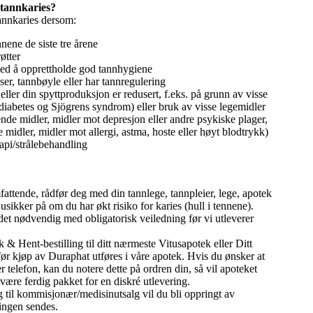
 tannkaries?
tannkaries dersom:
nnene de siste tre årene
øtter
ed å opprettholde god tannhygiene
ser, tannbøyle eller har tannregulering
ller din spyttproduksjon er redusert, f.eks. på grunn av visse
m diabetes og Sjögrens syndrom) eller bruk av visse legemidler
ende midler, midler mot depresjon eller andre psykiske plager,
e midler, midler mot allergi, astma, hoste eller høyt blodtrykk)
rapi/strålebehandling
fattende, rådfør deg med din tannlege, tannpleier, lege, apotek
 usikker på om du har økt risiko for karies (hull i tennene).
r det nødvendig med obligatorisk veiledning før vi utleverer
 & Hent-bestilling til ditt nærmeste Vitusapotek eller Ditt
før kjøp av Duraphat utføres i våre apotek. Hvis du ønsker at
r telefon, kan du notere dette på ordren din, så vil apoteket
være ferdig pakket for en diskré utlevering.
 til kommisjonær/medisinutsalg vil du bli oppringt av
lingen sendes.