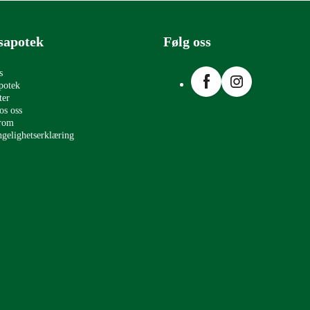
sapotek
Følg oss
Facebook
Instagram
s
potek
ter
os oss
erom
ngelighetserklæring