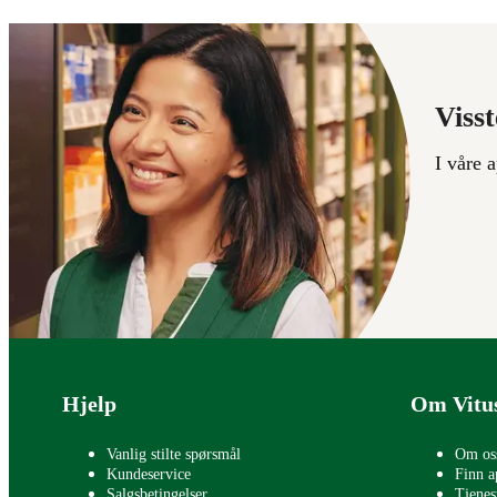
Visst
I våre 
Bunntekst
Hjelp
Om Vitu
Vanlig stilte spørsmål
Om os
Kundeservice
Finn a
Salgsbetingelser
Tjenes