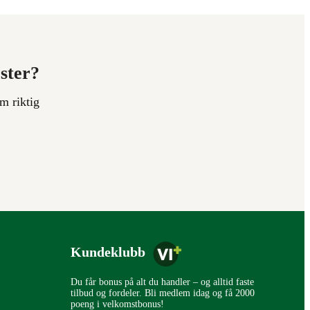
ester?
m riktig
Kundeklubb
Du får bonus på alt du handler – og alltid faste
tilbud og fordeler. Bli medlem idag og få 2000
poeng i velkomstbonus!