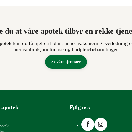
e du at våre apotek tilbyr en rekke tjen
apotek kan du få hjelp til blant annet vaksinering, veiledning o
medisinbruk, multidose og hudpleiebehandlinger.
Se våre tjenester
sapotek
Følg oss
Facebook
Instagram
s
potek
ter