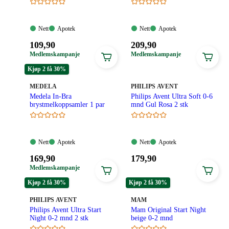
Nett:
Apotek:
Nett:
Apotek:
Nett
Apotek
Nett
Apotek
Tilgjengelig
Tilgjengelig
Tilgjengelig
Tilgjengelig
Pris:
Pris:
109
,90
209
,90
109,90
209,90
Medlemskampanje
Medlemskampanje
kroner.
kroner.
Kjøp 2 få 30%
MERKE
:
MERKE
:
MEDELA
PHILIPS AVENT
Medela In-Bra
Philips Avent Ultra Soft 0-6
brystmelkoppsamler 1 par
mnd Gul Rosa 2 stk
Nett:
Apotek:
Nett:
Apotek:
Nett
Apotek
Nett
Apotek
Tilgjengelig
Tilgjengelig
Tilgjengelig
Tilgjengelig
Pris:
Pris:
169
,90
179
,90
169,90
179,90
Medlemskampanje
kroner.
kroner.
Kjøp 2 få 30%
Kjøp 2 få 30%
MERKE
:
MERKE
:
PHILIPS AVENT
MAM
Philips Avent Ultra Start
Mam Original Start Night
Night 0-2 mnd 2 stk
beige 0-2 mnd