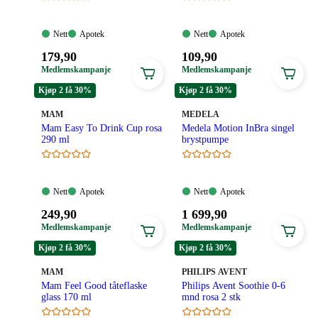
Nett:
Apotek:
Nett:
Apotek:
Nett
Apotek
Nett
Apotek
Tilgjengelig
Tilgjengelig
Tilgjengelig
Tilgjengelig
Pris:
Pris:
179
,90
109
,90
179,90
109,90
Medlemskampanje
Medlemskampanje
kroner.
kroner.
Kjøp 2 få 30%
Kjøp 2 få 30%
MERKE
:
MERKE
:
MAM
MEDELA
Mam Easy To Drink Cup rosa
Medela Motion InBra singel
290 ml
brystpumpe
Nett:
Apotek:
Nett:
Apotek:
Nett
Apotek
Nett
Apotek
Tilgjengelig
Tilgjengelig
Tilgjengelig
Tilgjengelig
Pris:
Pris:
249
,90
1 699
,90
249,90
1
Medlemskampanje
Medlemskampanje
kroner.
699,90
Kjøp 2 få 30%
Kjøp 2 få 30%
kroner.
MERKE
:
MERKE
:
MAM
PHILIPS AVENT
Mam Feel Good tåteflaske
Philips Avent Soothie 0-6
glass 170 ml
mnd rosa 2 stk