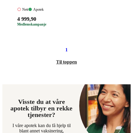
Nett:
Apotek:
Nett
Apotek
Ikke
Tilgjengelig
Pris:
4 999
,90
tilgjengelig
4
Medlemskampanje
999,90
kroner.
1
Til toppen
Visste du at våre
apotek tilbyr en rekke
tjenester?
I våre apotek kan du få hjelp til
blant annet vaksinering,