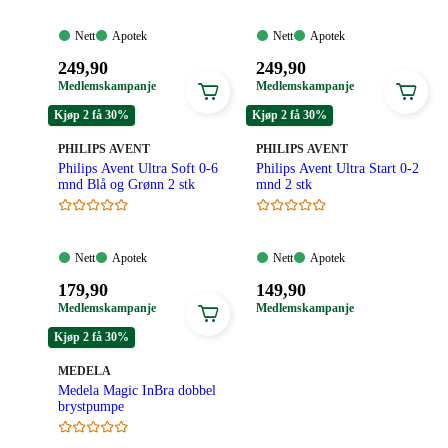
Nett:
Apotek:
Nett:
Apotek:
Nett
Apotek
Nett
Apotek
Tilgjengelig
Tilgjengelig
Tilgjengelig
Tilgjengelig
Pris:
Pris:
249
,90
249
,90
249,90
249,90
Medlemskampanje
Medlemskampanje
kroner.
kroner.
Kjøp 2 få 30%
Kjøp 2 få 30%
MERKE
:
MERKE
:
PHILIPS AVENT
PHILIPS AVENT
Philips Avent Ultra Soft 0-6
Philips Avent Ultra Start 0-2
mnd Blå og Grønn 2 stk
mnd 2 stk
Nett:
Apotek:
Nett:
Apotek:
Nett
Apotek
Nett
Apotek
Tilgjengelig
Tilgjengelig
Tilgjengelig
Tilgjengelig
Pris:
Pris:
179
,90
149
,90
179,90
149,90
Medlemskampanje
Medlemskampanje
kroner.
kroner.
Kjøp 2 få 30%
MERKE
:
MEDELA
Medela Magic InBra dobbel
brystpumpe