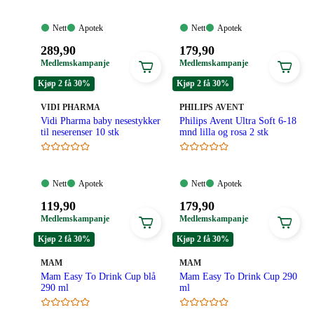
Nett:
Apotek:
Nett:
Apotek:
Nett
Apotek
Nett
Apotek
Tilgjengelig
Tilgjengelig
Tilgjengelig
Tilgjengelig
Pris:
Pris:
289
,90
179
,90
289,90
179,90
Medlemskampanje
Medlemskampanje
kroner.
kroner.
Kjøp 2 få 30%
Kjøp 2 få 30%
MERKE
:
MERKE
:
VIDI PHARMA
PHILIPS AVENT
Vidi Pharma baby nesestykker
Philips Avent Ultra Soft 6-18
til neserenser 10 stk
mnd lilla og rosa 2 stk
Nett:
Apotek:
Nett:
Apotek:
Nett
Apotek
Nett
Apotek
Tilgjengelig
Tilgjengelig
Tilgjengelig
Tilgjengelig
Pris:
Pris:
119
,90
179
,90
119,90
179,90
Medlemskampanje
Medlemskampanje
kroner.
kroner.
Kjøp 2 få 30%
Kjøp 2 få 30%
MERKE
:
MERKE
:
MAM
MAM
Mam Easy To Drink Cup blå
Mam Easy To Drink Cup 290
290 ml
ml