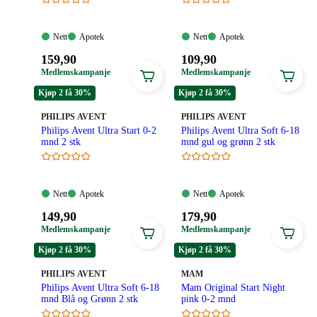
Nett:
Apotek:
Nett:
Apotek:
Nett
Apotek
Nett
Apotek
Tilgjengelig
Tilgjengelig
Tilgjengelig
Tilgjengelig
Pris:
Pris:
159
,90
109
,90
159,90
109,90
Medlemskampanje
Medlemskampanje
kroner.
kroner.
Kjøp 2 få 30%
Kjøp 2 få 30%
MERKE
:
MERKE
:
PHILIPS AVENT
PHILIPS AVENT
Philips Avent Ultra Start 0-2
Philips Avent Ultra Soft 6-18
mnd 2 stk
mnd gul og grønn 2 stk
Nett:
Apotek:
Nett:
Apotek:
Nett
Apotek
Nett
Apotek
Tilgjengelig
Tilgjengelig
Tilgjengelig
Tilgjengelig
Pris:
Pris:
149
,90
179
,90
149,90
179,90
Medlemskampanje
Medlemskampanje
kroner.
kroner.
Kjøp 2 få 30%
Kjøp 2 få 30%
MERKE
:
MERKE
:
PHILIPS AVENT
MAM
Philips Avent Ultra Soft 6-18
Mam Original Start Night
mnd Blå og Grønn 2 stk
pink 0-2 mnd