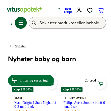
Hent
resept
Nyheter
Nyheter baby og barn
Filter og sortering
25 produkter
Kjøp 2 få 30%
Kjøp 2 få 30%
MERKE
:
MERKE
:
MAM
PHILIPS AVENT
Mam Original Start Night blå
Philips Avent Soothie blå 0-6
0-2 mnd 1 stk
mnd 2 stk