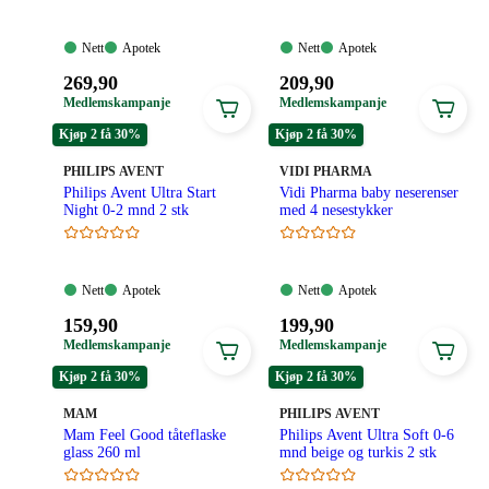
Nett:
Apotek:
Nett:
Apotek:
Nett
Apotek
Nett
Apotek
Tilgjengelig
Tilgjengelig
Tilgjengelig
Tilgjengelig
Pris:
Pris:
269
,90
209
,90
269,90
209,90
Medlemskampanje
Medlemskampanje
kroner.
kroner.
Kjøp 2 få 30%
Kjøp 2 få 30%
MERKE
:
MERKE
:
PHILIPS AVENT
VIDI PHARMA
Philips Avent Ultra Start
Vidi Pharma baby neserenser
Night 0-2 mnd 2 stk
med 4 nesestykker
Nett:
Apotek:
Nett:
Apotek:
Nett
Apotek
Nett
Apotek
Tilgjengelig
Tilgjengelig
Tilgjengelig
Tilgjengelig
Pris:
Pris:
159
,90
199
,90
159,90
199,90
Medlemskampanje
Medlemskampanje
kroner.
kroner.
Kjøp 2 få 30%
Kjøp 2 få 30%
MERKE
:
MERKE
:
MAM
PHILIPS AVENT
Mam Feel Good tåteflaske
Philips Avent Ultra Soft 0-6
glass 260 ml
mnd beige og turkis 2 stk