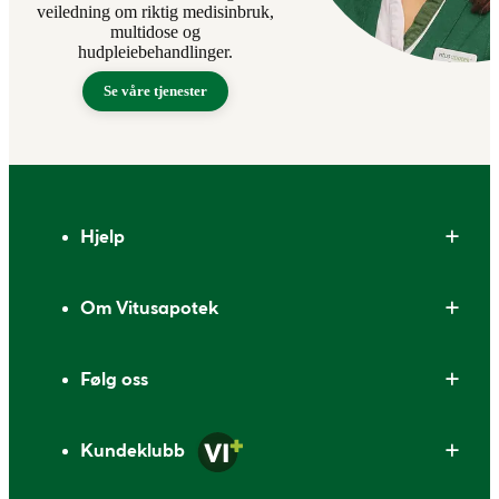
veiledning om riktig medisinbruk,
multidose og
hudpleiebehandlinger.
Se våre tjenester
Bunntekst
Hjelp
Om Vitusapotek
Følg oss
Kundeklubb