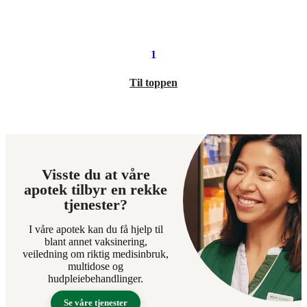
152,90
kroner.
1
Til toppen
Visste du at våre
apotek tilbyr en rekke
tjenester?
I våre apotek kan du få hjelp til
blant annet vaksinering,
veiledning om riktig medisinbruk,
multidose og
hudpleiebehandlinger.
Se våre tjenester