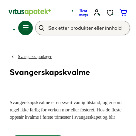
Hent
resept
Svangerskapsplager
Svangerskapskvalme
Svangerskapskvalme er en svært vanlig tilstand, og er som
regel ikke farlig for verken mor eller fosteret. Hos de fleste
oppstår kvalme i første trimester i svangerskapet og blir
gradvis borte etter de tre første månedene. Kvalmen er særlig
uttalt om morgenen, men kan opptre hele døgnet. Det er