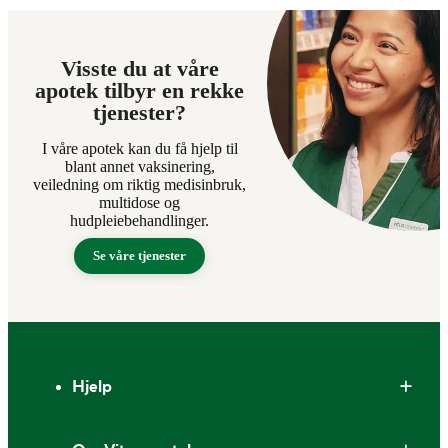
Visste du at våre
apotek tilbyr en rekke
tjenester?
I våre apotek kan du få hjelp til
blant annet vaksinering,
veiledning om riktig medisinbruk,
multidose og
hudpleiebehandlinger.
Se våre tjenester
Bunntekst
Hjelp