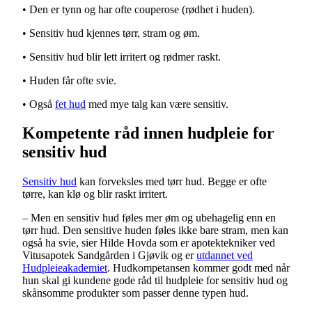
• Den er tynn og har ofte couperose (rødhet i huden).
• Sensitiv hud kjennes tørr, stram og øm.
• Sensitiv hud blir lett irritert og rødmer raskt.
• Huden får ofte svie.
• Også
fet hud
med mye talg kan være sensitiv.
Kompetente råd innen hudpleie for
sensitiv hud
Sensitiv hud
kan forveksles med tørr hud. Begge er ofte
tørre, kan klø og blir raskt irritert.
– Men en sensitiv hud føles mer øm og ubehagelig enn en
tørr hud. Den sensitive huden føles ikke bare stram, men kan
også ha svie, sier Hilde Hovda som er apotektekniker ved
Vitusapotek Sandgården i Gjøvik og er
utdannet ved
Hudpleieakademiet
. Hudkompetansen kommer godt med når
hun skal gi kundene gode råd til hudpleie for sensitiv hud og
skånsomme produkter som passer denne typen hud.