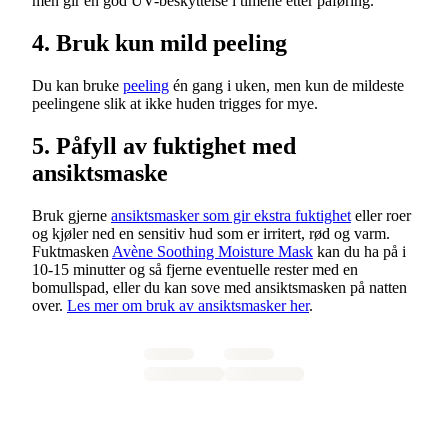
men gir en god UV-beskyttelse i timene etter påføring.
4. Bruk kun mild peeling
Du kan bruke
peeling
én gang i uken, men kun de mildeste
peelingene slik at ikke huden trigges for mye.
5. Påfyll av fuktighet med
ansiktsmaske
Bruk gjerne
ansiktsmasker som gir ekstra fuktighet
eller roer
og kjøler ned en sensitiv hud som er irritert, rød og varm.
Fuktmasken
Avène Soothing Moisture Mask
kan du ha på i
10-15 minutter og så fjerne eventuelle rester med en
bomullspad, eller du kan sove med ansiktsmasken på natten
over.
Les mer om bruk av ansiktsmasker her
.