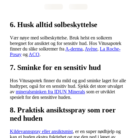
6. Husk alltid solbeskyttelse
Vær nøye med solbeskyttelse. Bruk helst en solkrem
beregnet for ansiktet og for sensitiv hud. Hos Vitusapotek
finner du slike solkremer fra
A-derma
,
Avène
,
La Roche-
Posay
og
ACO
.
7. Sminke for en sensitiv hud
Hos Vitusapotek finner du mild og god sminke laget for alle
hudtyper, også for en sensitiv hud. Sjekk det store utvalget
av
mineralsminken fra IDUN Minerals
som er utviklet
spesielt for den sensitive huden.
8. Praktisk ansiktsspray som roer
ned huden
Kildevannspray eller ansiktsmist
, er en super nødhjelp og
kan gi huden ekstra fuktighet og roe den ned i løpet av