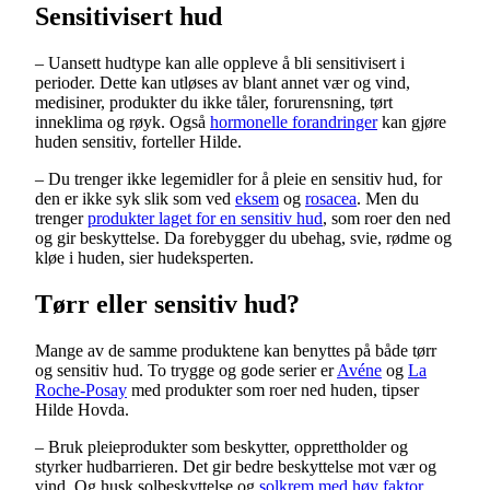
Sensitivisert hud
– Uansett hudtype kan alle oppleve å bli sensitivisert i
perioder. Dette kan utløses av blant annet vær og vind,
medisiner, produkter du ikke tåler, forurensning, tørt
inneklima og røyk. Også
hormonelle forandringer
kan gjøre
huden sensitiv, forteller Hilde.
– Du trenger ikke legemidler for å pleie en sensitiv hud, for
den er ikke syk slik som ved
eksem
og
rosacea
. Men du
trenger
produkter laget for en sensitiv hud
, som roer den ned
og gir beskyttelse. Da forebygger du ubehag, svie, rødme og
kløe i huden, sier hudeksperten.
Tørr eller sensitiv hud?
Mange av de samme produktene kan benyttes på både tørr
og sensitiv hud. To trygge og gode serier er
Avéne
og
La
Roche-Posay
med produkter som roer ned huden, tipser
Hilde Hovda.
– Bruk pleieprodukter som beskytter, opprettholder og
styrker hudbarrieren. Det gir bedre beskyttelse mot vær og
vind. Og husk solbeskyttelse og
solkrem med høy faktor
.