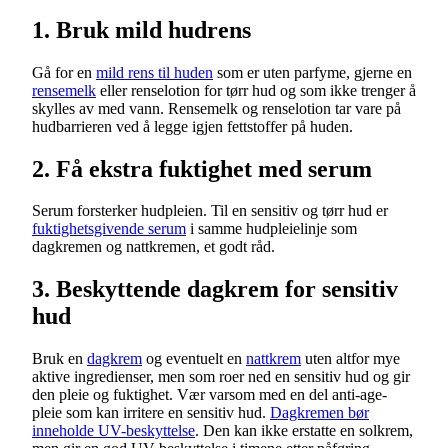
1. Bruk mild hudrens
Gå for en
mild rens til huden
som er uten parfyme, gjerne en
rensemelk
eller renselotion for tørr hud og som ikke trenger å
skylles av med vann. Rensemelk og renselotion tar vare på
hudbarrieren ved å legge igjen fettstoffer på huden.
2. Få ekstra fuktighet med serum
Serum forsterker hudpleien. Til en sensitiv og tørr hud er
fuktighetsgivende serum
i samme hudpleielinje som
dagkremen og nattkremen, et godt råd.
3. Beskyttende dagkrem for sensitiv
hud
Bruk en
dagkrem
og eventuelt en
nattkrem
uten altfor mye
aktive ingredienser, men som roer ned en sensitiv hud og gir
den pleie og fuktighet. Vær varsom med en del anti-age-
pleie som kan irritere en sensitiv hud.
Dagkremen bør
inneholde UV-beskyttelse
. Den kan ikke erstatte en solkrem,