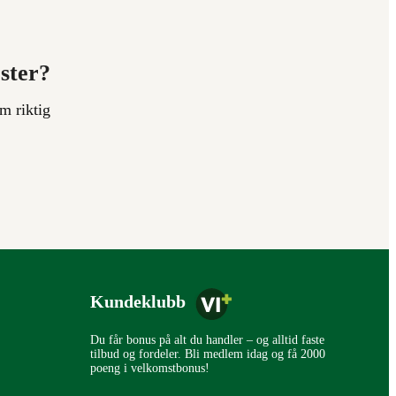
ester?
m riktig
Kundeklubb
Du får bonus på alt du handler – og alltid faste
tilbud og fordeler. Bli medlem idag og få 2000
poeng i velkomstbonus!