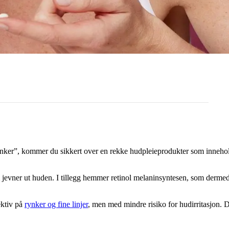
rynker”, kommer du sikkert over en rekke hudpleieprodukter som inneho
jevner ut huden. I tillegg hemmer retinol melaninsyntesen, som dermed gi
ektiv på
rynker og fine linjer
, men med mindre risiko for hudirritasjon. 