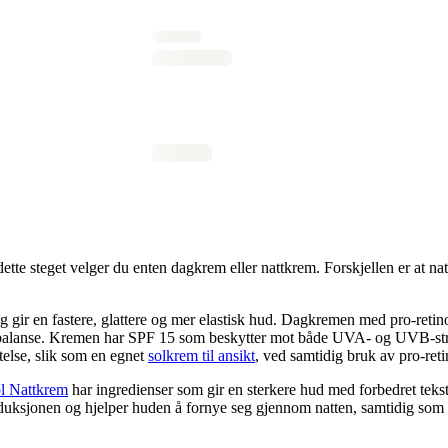
te steget velger du enten dagkrem eller nattkrem. Forskjellen er at nat
 gir en fastere, glattere og mer elastisk hud. Dagkremen med pro-retinol
tbalanse. Kremen har SPF 15 som beskytter mot både UVA- og UVB-stråler
ttelse, slik som en egnet
solkrem til ansikt
, ved samtidig bruk av pro-reti
ol Nattkrem
har ingredienser som gir en sterkere hud med forbedret tekst
oduksjonen og hjelper huden å fornye seg gjennom natten, samtidig som h