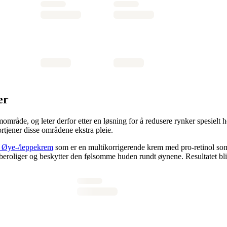
er
de, og leter derfor etter en løsning for å redusere rynker spesielt her.
ortjener disse områdene ekstra pleie.
l Øye-/leppekrem
som er en multikorrigerende krem med pro-retinol som 
eroliger og beskytter den følsomme huden rundt øynene. Resultatet blir