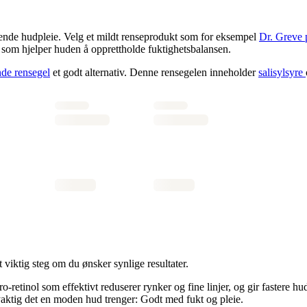
lgende hudpleie. Velg et mildt renseprodukt som for eksempel
Dr. Greve
, som hjelper huden å opprettholde fuktighetsbalansen.
de rensegel
et godt alternativ. Denne rensegelen inneholder
salisylsyre
 viktig steg om du ønsker synlige resultater.
o-retinol som effektivt reduserer rynker og fine linjer, og gir fastere hud
øyaktig det en moden hud trenger: Godt med fukt og pleie.