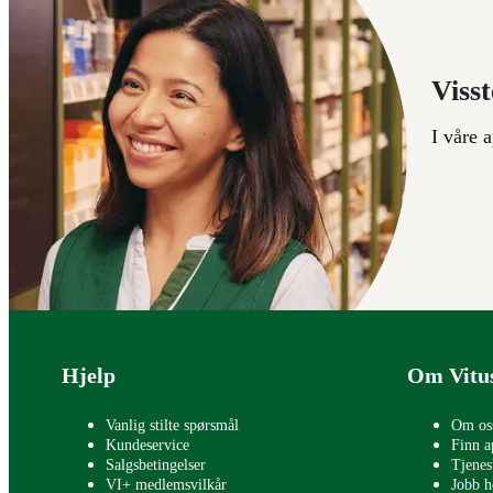
Visst
I våre 
Bunntekst
Hjelp
Om Vitu
Vanlig stilte spørsmål
Om os
Kundeservice
Finn a
Salgsbetingelser
Tjenes
VI+ medlemsvilkår
Jobb h