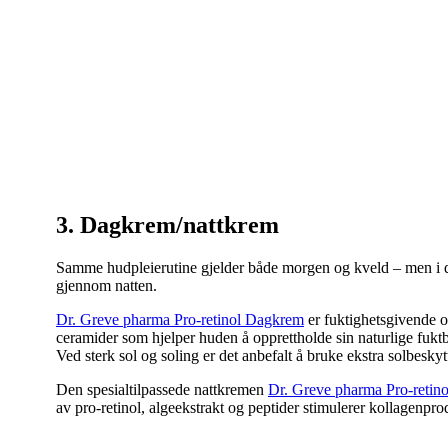
3. Dagkrem/nattkrem
Samme hudpleierutine gjelder både morgen og kveld – men i det
gjennom natten.
Dr. Greve pharma Pro-retinol Dagkrem
er fuktighetsgivende og
ceramider som hjelper huden å opprettholde sin naturlige fuk
Ved sterk sol og soling er det anbefalt å bruke ekstra solbesky
Den spesialtilpassede nattkremen
Dr. Greve pharma Pro-retin
av pro-retinol, algeekstrakt og peptider stimulerer kollagenpr