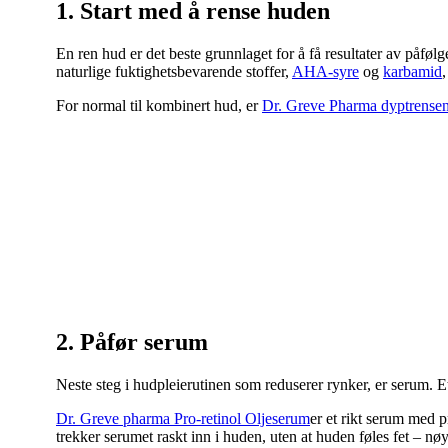
1. Start med å rense huden
En ren hud er det beste grunnlaget for å få resultater av påfø
naturlige fuktighetsbevarende stoffer,
AHA-syre
og
karbamid
For normal til kombinert hud, er
Dr. Greve Pharma dyptrensen
2. Påfør serum
Neste steg i hudpleierutinen som reduserer rynker, er serum. Et
Dr. Greve pharma Pro-retinol Oljeserum
er et rikt serum med pr
trekker serumet raskt inn i huden, uten at huden føles fet – n