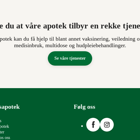
e du at våre apotek tilbyr en rekke tjen
apotek kan du få hjelp til blant annet vaksinering, veiledning o
medisinbruk, multidose og hudpleiebehandlinger.
Se våre tjenester
sapotek
Følg oss
Facebook
Instagram
s
potek
ter
os oss