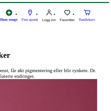
Hent resept
Finn apotek
Logg inn
Favoritter
Handlekurv
ker
nst, får økt pigmentering eller blir rynkete. Dr.
laterte endringer.